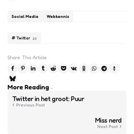
Social Media
Webkennis
Twitter
25
Share
This Article
Post
More Reading
navigation
Twitter in het groot: Puur
Previous Post
Miss nerd
Next Post