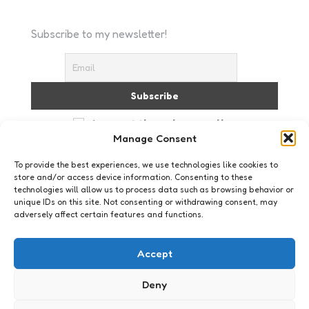
Subscribe to my newsletter!
I accept the privacy policy
Manage Consent
To provide the best experiences, we use technologies like cookies to
store and/or access device information. Consenting to these
technologies will allow us to process data such as browsing behavior or
unique IDs on this site. Not consenting or withdrawing consent, may
adversely affect certain features and functions.
Webkennis
Personalisatie is een ramp…
Accept
voor contentmanagers
Deny
11
Comments
3 Min
Read
Personalisatie: een toverwoord. Alles moet