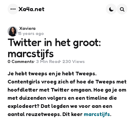
Xa4a.net
Menu
Searc
Posted
Xaviera
15 years ago
by
Twitter in het groot:
marcstijfs
0
Comments
3 Min
Read
230
Views
Je hebt tweeps en je hebt Tweeps.
Contentgirls vroeg zich af hoe de Tweeps met
hoofdletter met Twitter omgaan. Hoe ga je om
met duizenden volgers en een timeline die
explodeert? Dat legden we voor aan een
aantal reuzetweeps. Dit keer
marcstijfs
.