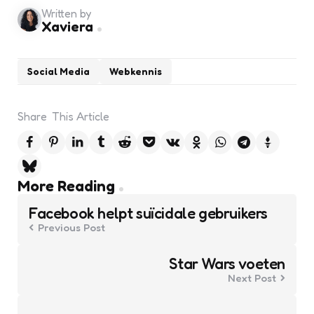
Written by
Xaviera
Social Media
Webkennis
Share
This Article
Post
More Reading
navigation
Facebook helpt suïcidale gebruikers
Previous Post
Star Wars voeten
Next Post