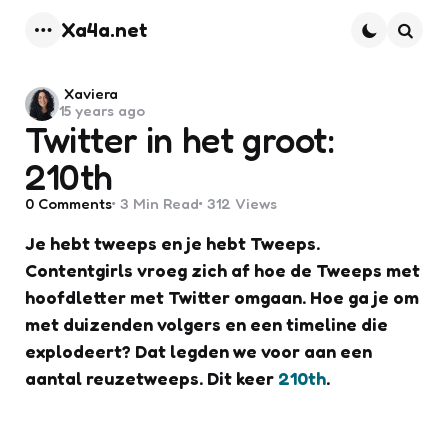
Xa4a.net
Menu
Searc
Posted
Xaviera
15 years ago
by
Twitter in het groot:
210th
0
Comments
3 Min
Read
312
Views
Je hebt tweeps en je hebt Tweeps.
Contentgirls vroeg zich af hoe de Tweeps met
hoofdletter met Twitter omgaan. Hoe ga je om
met duizenden volgers en een timeline die
explodeert? Dat legden we voor aan een
aantal reuzetweeps. Dit keer
210th
.