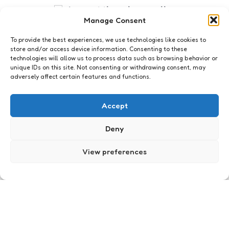
I accept the privacy policy
Manage Consent
To provide the best experiences, we use technologies like cookies to
store and/or access device information. Consenting to these
technologies will allow us to process data such as browsing behavior or
unique IDs on this site. Not consenting or withdrawing consent, may
adversely affect certain features and functions.
Webkennis
Afkicken van social media?
Accept
0
Comments
1 Min
Read
Infographics zijn (net als nerds) het nieuwe zwart.
Deny
Posted
Xaviera
15 years ago
View preferences
by
Webkennis
Eigen baas blog: een bedrijf
met een vriend(in), doen of
niet?