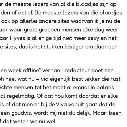
ar de meeste lezers van al die blaadjes zijn op
nden of actief. De meeste lezers van die blaadjes
ook op allerlei andere sites waarvan ik je nu de
 maar waar grote groepen mensen elke dag weer
r Hyves is al enige tijd niet meer sexy en het
e sites, dus is het stukken lastiger om daar een
en week offline” verhaal: redacteur doet een
oh nee, wat nu
– via e
igenlijk best lekker die rust
 échte mensen
tot
het moet allemaal in balans
haal regelmatig. Of dat nou komt doordat er elke
s of dat men er bij de Viva vanuit gaat dat de
en goudvis, wordt mij niet duidelijk. Maar: been
óf dat weten we nu wel.