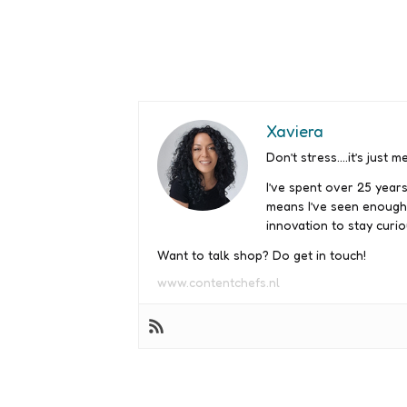
Xaviera
Don’t stress….it’s just me
I’ve spent over 25 years
means I’ve seen enough
innovation to stay curio
Want to talk shop? Do get in touch!
www.contentchefs.nl