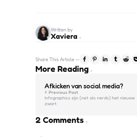
Written by
Xaviera
Share
This Article
Post
More Reading
navigation
Afkicken van social media?
Previous Post
Infographics zijn (net als nerds) het nieuwe
zwart.
2 Comments