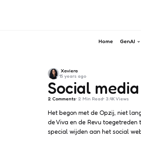
Home
GenAI
Posted
Xaviera
15 years ago
by
Social medi
2
Comments
2 Min
Read
3.4K
Views
Het begon met de Opzij, niet lang
de Viva en de Revu toegetreden to
special wijden aan het social web