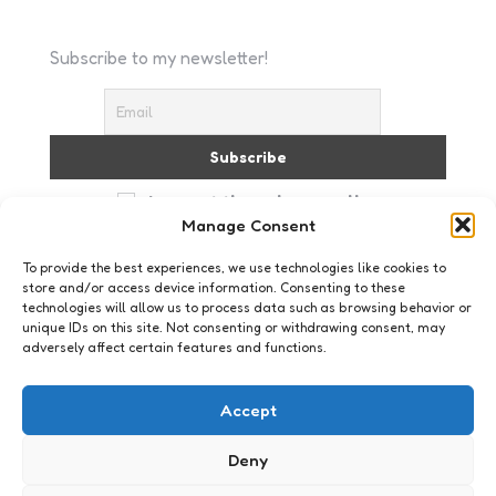
Subscribe to my newsletter!
I accept the privacy policy
Manage Consent
To provide the best experiences, we use technologies like cookies to
store and/or access device information. Consenting to these
technologies will allow us to process data such as browsing behavior or
unique IDs on this site. Not consenting or withdrawing consent, may
adversely affect certain features and functions.
Geeklife
Dingen te doen, mensen te zien
Accept
(16 mei- 20 mei)
Deny
0
Comments
2 Min
Read
Nog niks te doen de komende week?