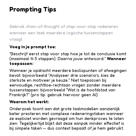
Prompting Tips
Gebruik chain-of-thought of stap-voor-stap redeneren
wanneer een taak meerdere logische tussenstappen
vraagt.
Voeg in je prompt toe:
“Beschrijf eerst stap voor stap hoe je tot de conclusie komt
(maximaal 4-5 stappen). Daarna jouw antwoord.”
Wanneer
toepassen:
Wanneer je opdracht meerdere beslispunten of afwegingen
bevat: bijvoorbeeld “Analyseer drie scenario’s, kies de
sterkste en motiveer je keuze.” Niet toepassen bij
eenvoudige, rechttoe-recht­aan vragen zonder meerdere
tussen­stappen: bijvoorbeeld “Wat is de hoofdstad van
Frankrijk?” (pro tip: gebruik hiervoor geen AI)
Waarom het werkt:
Onderzoek toont aan dat grote taalmodellen aanzienlijk
beter presteren met complexe redenerings­taken wanneer
ze expliciet worden gevraagd om hun denkproces te laten
zien. Tegelijkertijd blijkt dat deze aanpak minder effectief is
bij simpele taken — dus context bepaalt of je hem gebruikt.