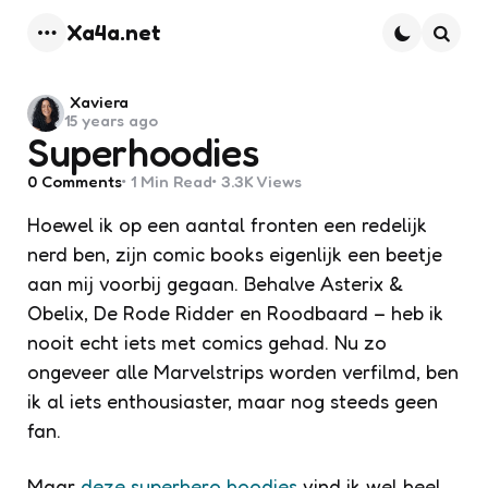
Xa4a.net
Menu
Searc
Posted
Xaviera
15 years ago
by
Superhoodies
0
Comments
1 Min
Read
3.3K
Views
Hoewel ik op een aantal fronten een redelijk
nerd ben, zijn comic books eigenlijk een beetje
aan mij voorbij gegaan. Behalve Asterix &
Obelix, De Rode Ridder en Roodbaard – heb ik
nooit echt iets met comics gehad. Nu zo
ongeveer alle Marvelstrips worden verfilmd, ben
ik al iets enthousiaster, maar nog steeds geen
fan.
Maar
deze superhero hoodies
vind ik wel heel