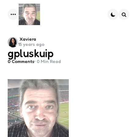
Menu
Searc
Posted
Xaviera
15 years ago
by
gpluskuip
0
Comments
0 Min
Read