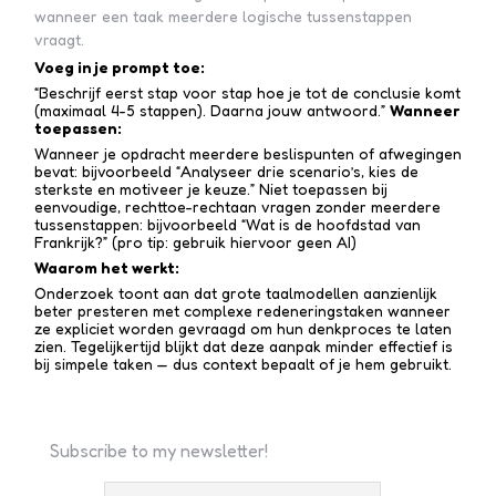
wanneer een taak meerdere logische tussenstappen
vraagt.
Voeg in je prompt toe:
“Beschrijf eerst stap voor stap hoe je tot de conclusie komt
(maximaal 4-5 stappen). Daarna jouw antwoord.”
Wanneer
toepassen:
Wanneer je opdracht meerdere beslispunten of afwegingen
bevat: bijvoorbeeld “Analyseer drie scenario’s, kies de
sterkste en motiveer je keuze.” Niet toepassen bij
eenvoudige, rechttoe-recht­aan vragen zonder meerdere
tussen­stappen: bijvoorbeeld “Wat is de hoofdstad van
Frankrijk?” (pro tip: gebruik hiervoor geen AI)
Waarom het werkt:
Onderzoek toont aan dat grote taalmodellen aanzienlijk
beter presteren met complexe redenerings­taken wanneer
ze expliciet worden gevraagd om hun denkproces te laten
zien. Tegelijkertijd blijkt dat deze aanpak minder effectief is
bij simpele taken — dus context bepaalt of je hem gebruikt.
Subscribe to my newsletter!