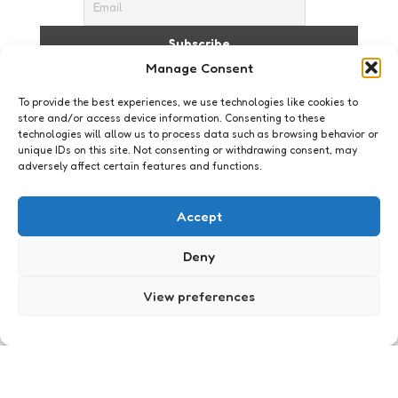
Manage Consent
I accept the privacy policy
To provide the best experiences, we use technologies like cookies to
store and/or access device information. Consenting to these
technologies will allow us to process data such as browsing behavior or
unique IDs on this site. Not consenting or withdrawing consent, may
adversely affect certain features and functions.
Accept
Just me
Aruba – dag 2
Deny
4
Comments
1 Min
Read
[kml_flashembed
View preferences
movie=”http://www.youtube.com/v/Fx-xU9iqsqI”
width=”400″ height=”325″/] XavieraDon’t stress….it’s
just me! I’ve spent over 25 years working in
content strategy and digital transformation, which
means I’ve seen enough technology hype cycles
to be…