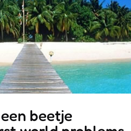
 een beetje
rst world problems