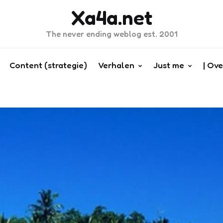
Xa4a.net
The never ending weblog est. 2001
Content (strategie)
Verhalen
Just me
| Ove