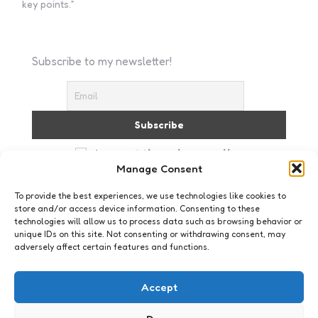
key points.”
Subscribe to my newsletter!
I accept the privacy policy
Manage Consent
To provide the best experiences, we use technologies like cookies to
store and/or access device information. Consenting to these
technologies will allow us to process data such as browsing behavior or
unique IDs on this site. Not consenting or withdrawing consent, may
adversely affect certain features and functions.
Just me
Complimenten
Accept
6
Comments
1 Min
Read
“En nu lachen.” Ze vragen het altijd vriendelijk, de