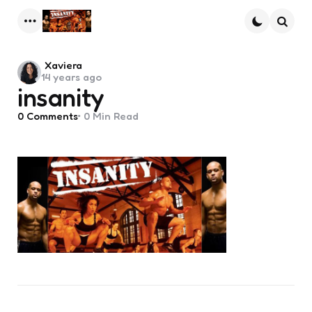
Menu
Searc
Posted
Xaviera
14 years ago
by
insanity
0
Comments
0 Min
Read