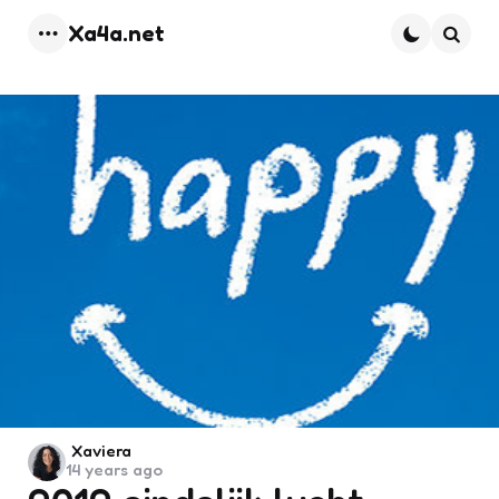
Xa4a.net
Menu
Searc
Posted
Xaviera
14 years ago
by