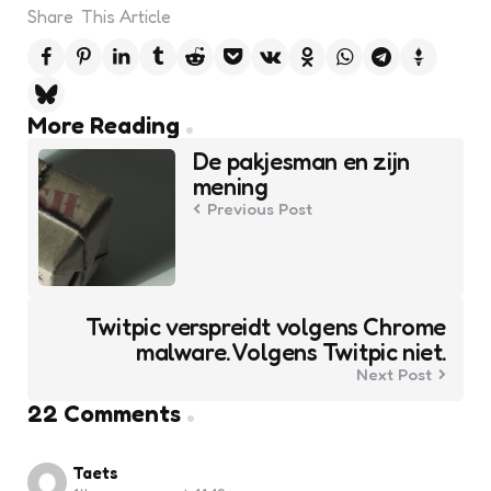
Share
This Article
Post
More Reading
navigation
De pakjesman en zijn
mening
Previous Post
Twitpic verspreidt volgens Chrome
malware. Volgens Twitpic niet.
Next Post
22 Comments
Taets