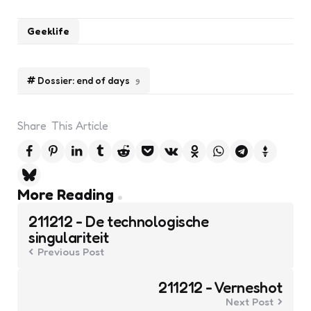
Geeklife
Dossier: end of days
9
Share
This Article
Post
More Reading
navigation
211212 - De technologische
singulariteit
Previous Post
211212 - Verneshot
Next Post