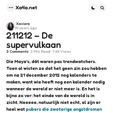
Xa4a.net
Menu
Searc
Posted
Xaviera
14 years ago
by
211212 – De
supervulkaan
3
Comments
3 Min
Read
7.6K
Views
Die Maya’s, dát waren pas trendwatchers.
Toen al wisten ze dat het geen zin zou hebben
om na 21 december 2012 nog kalenders te
maken, want wie heeft nog een kalender nodig
wanneer de wereld er niet meer is. En het is
bijna zo ver: het einde van de wereld is in
zicht. Neeeee, natuurlijk niet echt, al zijn er
heel wat
pubers die zweterige angstdromen