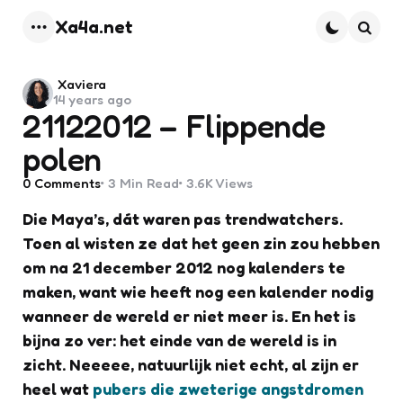
Xa4a.net
Menu
Searc
Posted
Xaviera
14 years ago
by
21122012 – Flippende
polen
0
Comments
3 Min
Read
3.6K
Views
Die Maya’s, dát waren pas trendwatchers.
Toen al wisten ze dat het geen zin zou hebben
om na 21 december 2012 nog kalenders te
maken, want wie heeft nog een kalender nodig
wanneer de wereld er niet meer is. En het is
bijna zo ver: het einde van de wereld is in
zicht. Neeeee, natuurlijk niet echt, al zijn er
heel wat
pubers die zweterige angstdromen