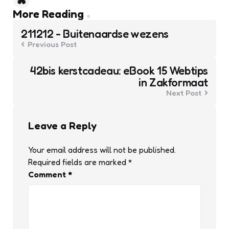
Post
More Reading
navigation
211212 - Buitenaardse wezens
Previous Post
42bis kerstcadeau: eBook 15 Webtips
in Zakformaat
Next Post
Leave a Reply
Your email address will not be published.
Required fields are marked
*
Comment
*