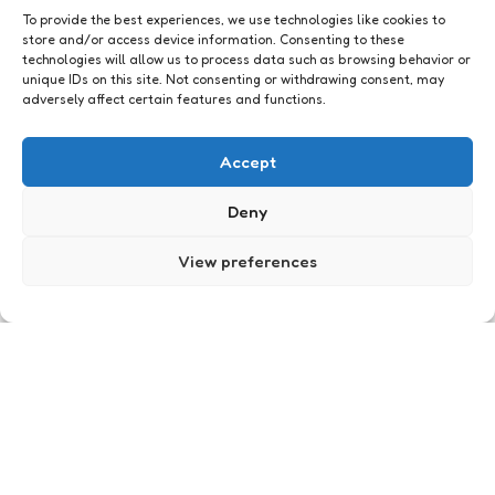
To provide the best experiences, we use technologies like cookies to
store and/or access device information. Consenting to these
technologies will allow us to process data such as browsing behavior or
unique IDs on this site. Not consenting or withdrawing consent, may
adversely affect certain features and functions.
Geeklife
Koptelefoon ontwardingetjes
Accept
2
Comments
1 Min
Read
Voordat ik muziek kan luisteren ben ik altijd 10
Deny
minuten bezig met het ontwarren van het
snoertje. Met deze handige dingetjes berg je je
View preferences
koptelefoon netjes op en kun je wanneer je het
weer wilt gebruiken meteen aan de slag. Schattige
én handig.
Posted
Xaviera
16 years ago
by
Geeklife
Van start
0
Comments
1 Min
Read