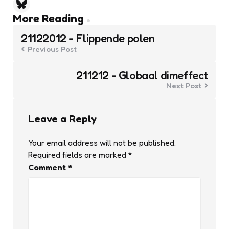
Post
More Reading
navigation
21122012 - Flippende polen
Previous Post
211212 - Globaal dimeffect
Next Post
Leave a Reply
Your email address will not be published.
Required fields are marked
*
Comment
*