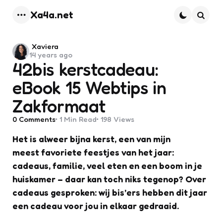
Xa4a.net
Menu
Searc
Posted
Xaviera
14 years ago
by
42bis kerstcadeau:
eBook 15 Webtips in
Zakformaat
0
Comments
1 Min
Read
198
Views
Het is alweer bijna kerst, een van mijn
meest favoriete feestjes van het jaar:
cadeaus, familie, veel eten en een boom in je
huiskamer – daar kan toch niks tegenop? Over
cadeaus gesproken: wij bis’ers hebben dit jaar
een cadeau voor jou in elkaar gedraaid.