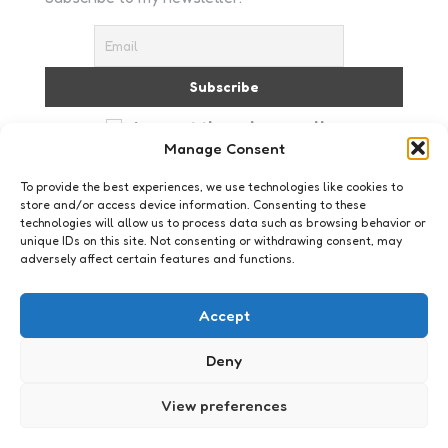
I accept the privacy policy
Manage Consent
To provide the best experiences, we use technologies like cookies to
store and/or access device information. Consenting to these
technologies will allow us to process data such as browsing behavior or
unique IDs on this site. Not consenting or withdrawing consent, may
adversely affect certain features and functions.
Mobile
Zet je telefoon op stil met een
Accept
klap
Deny
0
Comments
1 Min
Read
We kunnen ons een leven zonder mobiel niet
meer voorstellen. En een leven zonder slimme
View preferences
mobiel (u weet wel, de smartphone) wordt ook
met de dag moeilijker.