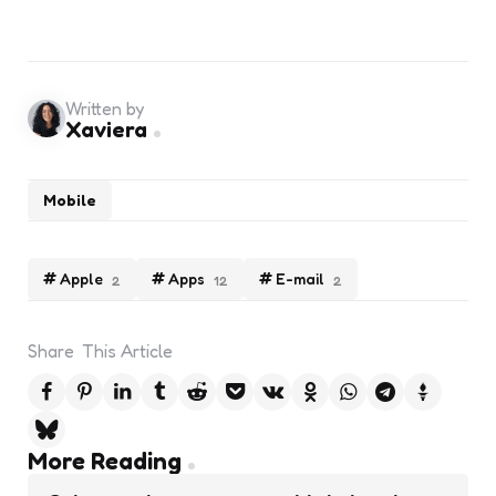
Written by
Xaviera
Mobile
Apple
Apps
E-mail
2
12
2
Share
This Article
Post
More Reading
navigation