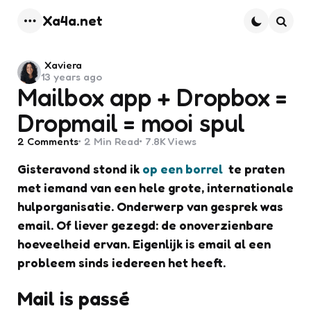
Xa4a.net
Menu
Searc
Posted
Xaviera
13 years ago
by
Mailbox app + Dropbox =
Dropmail = mooi spul
2
Comments
2 Min
Read
7.8K
Views
Gisteravond stond ik
op een borrel
te praten
met iemand van een hele grote, internationale
hulporganisatie. Onderwerp van gesprek was
email. Of liever gezegd: de onoverzienbare
hoeveelheid ervan. Eigenlijk is email al een
probleem sinds iedereen het heeft.
Mail is passé