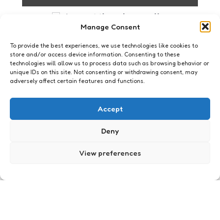
I accept the privacy policy
Manage Consent
To provide the best experiences, we use technologies like cookies to
store and/or access device information. Consenting to these
technologies will allow us to process data such as browsing behavior or
unique IDs on this site. Not consenting or withdrawing consent, may
adversely affect certain features and functions.
Oog op het web
#blockbrein en laat je horen
Accept
4
Comments
1 Min
Read
Stichting Brein dwingt Ziggo en Xs4All om de
Deny
Pirate Bay te blokkeren
View preferences
Posted
Xaviera
15 years ago
by
Oog op het web
Hoe mooi het kan zijn #twitter
#lievedochter