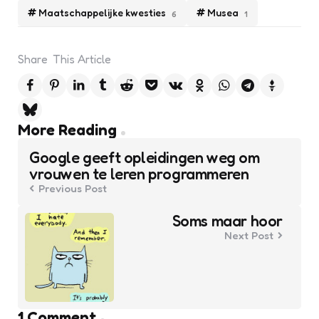
Maatschappelijke kwesties
Musea
6
1
Share
This Article
Post
More Reading
navigation
Google geeft opleidingen weg om
vrouwen te leren programmeren
Previous Post
Soms maar hoor
Next Post
1 Comment