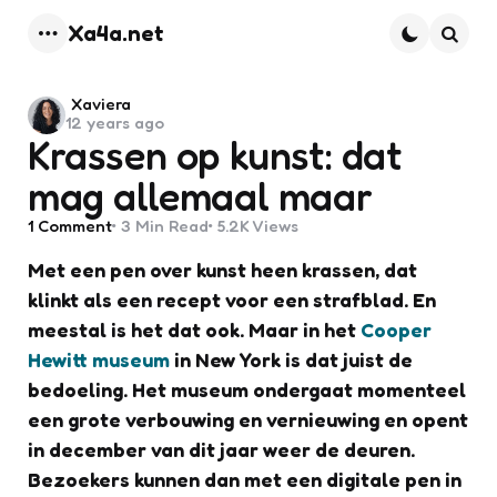
Xa4a.net
Menu
Searc
Posted
Xaviera
12 years ago
by
Krassen op kunst: dat
mag allemaal maar
1
Comment
3 Min
Read
5.2K
Views
Met een pen over kunst heen krassen, dat
klinkt als een recept voor een strafblad. En
meestal is het dat ook. Maar in het
Cooper
Hewitt museum
in New York is dat juist de
bedoeling. Het museum ondergaat momenteel
een grote verbouwing en vernieuwing en opent
in december van dit jaar weer de deuren.
Bezoekers kunnen dan met een digitale pen in