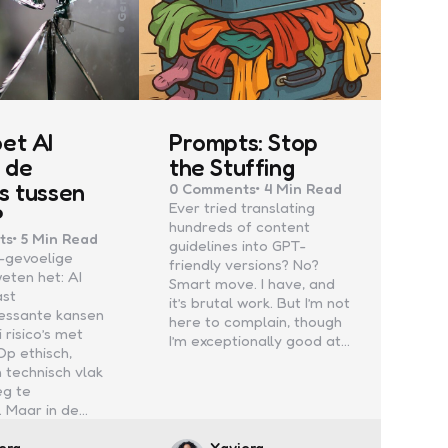
et AI
Prompts: Stop
n de
the Stuffing
s tussen
0
Comments
4 Min
Read
Ever tried translating
?
hundreds of content
ts
5 Min
Read
guidelines into GPT-
-gevoelige
friendly versions? No?
eten het: AI
Smart move. I have, and
ast
it’s brutal work. But I’m not
ressante kansen
here to complain, though
i risico’s met
I’m exceptionally good at…
Op ethisch,
n technisch vlak
eg te
. Maar in de…
ed
Posted
era
Xaviera