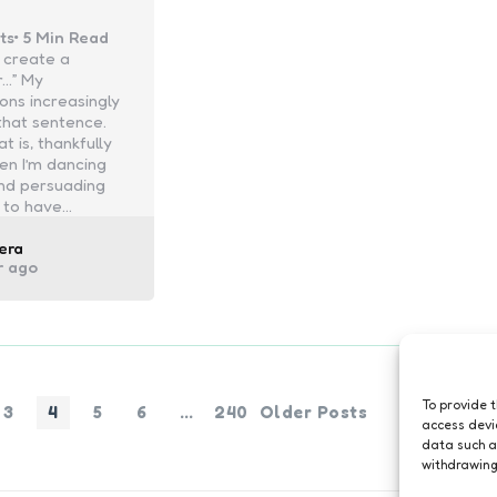
ts
5 Min
Read
 create a
r…” My
ons increasingly
 that sentence.
t is, thankfully
en I’m dancing
nd persuading
 to have…
ed
era
r ago
To provide 
3
4
5
6
…
240
Older Posts
access devi
data such a
withdrawing