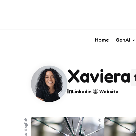
Home
GenAI
Xaviera
Linkedin
Website
GenAI English
GenAI