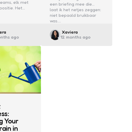
teams, elk met
een briefing mee die…
positie. Het…
laat ik het netjes zeggen:
niet bepaald bruikbaar
was.…
ed
Posted
era
Xaviera
onths ago
12 months ago
by
t
ss:
g Your
ain in