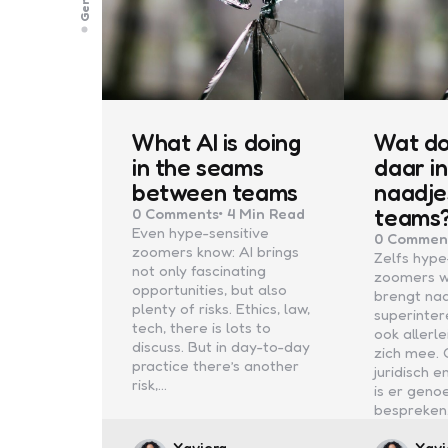
What AI is doing
Wat do
in the seams
daar i
between teams
naadje
teams
0
Comments
4 Min
Read
Even hype-sensitive
0
Commen
zoomers know: AI brings
Zelfs hype
not only fascinating
zoomers w
opportunities, but also
brengt na
plenty of risks. Ethics, law,
superinte
tech, there is lots to
ook allerle
discuss. But in day-to-day
zich mee. 
practice there’s another
juridisch e
risk,…
is er geno
bespreken
Posted
Post
Xaviera
Xavi