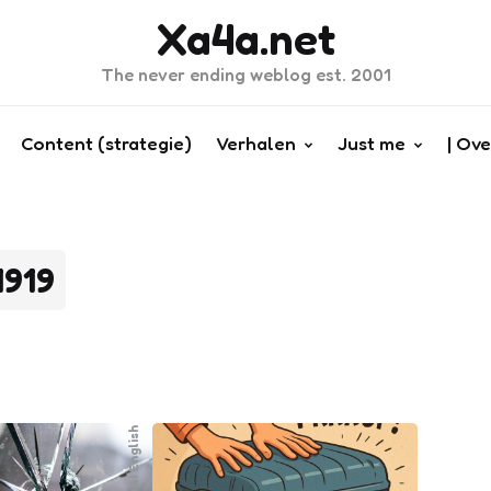
Xa4a.net
The never ending weblog est. 2001
Content (strategie)
Verhalen
Just me
| Ove
1919
GenAI English