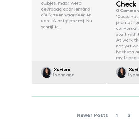
Check
clubjes, maar werd
gevraagd door iemand
0
Commen
die ik zeer waardeer en
“Could you
een JA ontglipte mij. Nu
prompt fo
schrijf ik…
conversati
start with
At work tha
not yet wh
bachata a
my friends
Posted
Post
Xaviera
Xavi
1 year ago
1 yea
by
by
Newer Posts
1
2