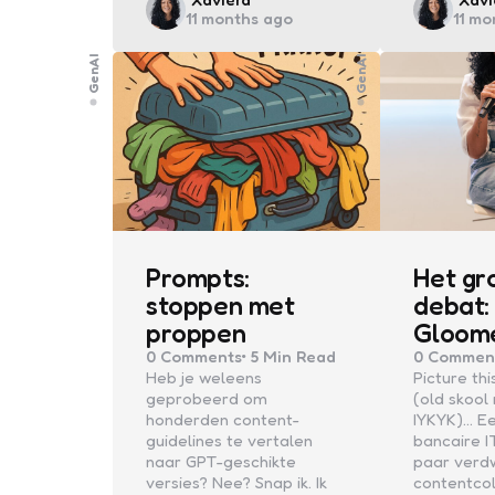
11 months ago
11 mo
by
by
GenAI
GenAI
Prompts:
Het gr
stoppen met
debat:
proppen
Gloom
0
Comments
5 Min
Read
0
Commen
Heb je weleens
Picture this
geprobeerd om
(old skool
honderden content-
IYKYK)… Ee
guidelines te vertalen
bancaire I
naar GPT-geschikte
paar verd
versies? Nee? Snap ik. Ik
contentcol