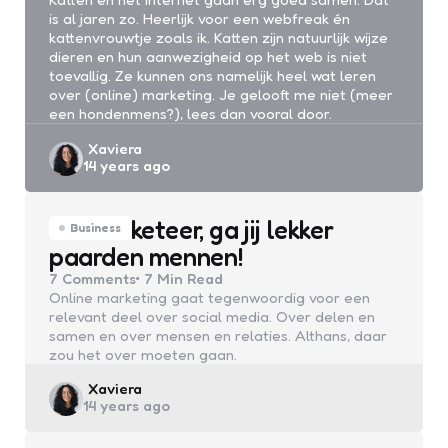
is al jaren zo. Heerlijk voor een webfreak én
kattenvrouwtje zoals ik. Katten zijn natuurlijk wijze
dieren en hun aanwezigheid op het web is niet
toevallig. Ze kunnen ons namelijk heel wat leren
over (online) marketing. Je gelooft me niet (meer
een hondenmens?), lees dan vooral door.
Posted
Xaviera
14 years ago
by
Hé marketeer, ga jij lekker
Business
paarden mennen!
7
Comments
7 Min
Read
Online marketing gaat tegenwoordig voor een
relevant deel over social media. Over delen en
samen en over mensen en relaties. Althans, daar
zou het over moeten gaan.
Posted
Xaviera
14 years ago
by