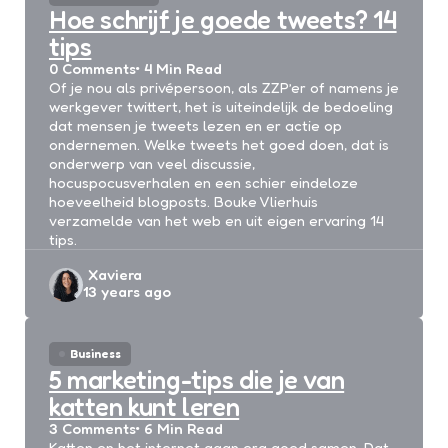
Hoe schrijf je goede tweets? 14
tips
0
Comments
4 Min
Read
Of je nou als privépersoon, als ZZP’er of namens je
werkgever twittert, het is uiteindelijk de bedoeling
dat mensen je tweets lezen en er actie op
ondernemen. Welke tweets het goed doen, dat is
onderwerp van veel discussie,
hocuspocusverhalen en een schier eindeloze
hoeveelheid blogposts. Bouke Vlierhuis
verzamelde van het web en uit eigen ervaring 14
tips.
Posted
Xaviera
13 years ago
by
Business
5 marketing-tips die je van
katten kunt leren
3
Comments
6 Min
Read
Katten en het internet gaan erg goed samen. Dat