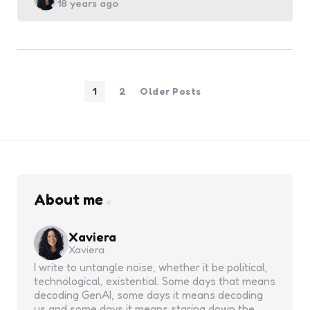
18 years ago
by
1
2
Older Posts
About me
Xaviera
Xaviera
I write to untangle noise, whether it be political,
technological, existential. Some days that means
decoding GenAI, some days it means decoding
us and some days it means staring down the