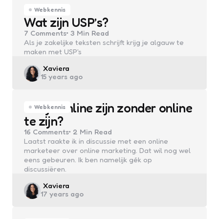
Webkennis
Wat zijn USP’s?
7
Comments
3 Min
Read
Als je zakelijke teksten schrijft krijg je algauw te
maken met USP's
Posted
Xaviera
15 years ago
by
Kun je online zijn zonder online
Webkennis
te zijn?
16
Comments
2 Min
Read
Laatst raakte ik in discussie met een online
marketeer over online marketing. Dat wil nog wel
eens gebeuren. Ik ben namelijk gék op
discussiëren.
Posted
Xaviera
17 years ago
by