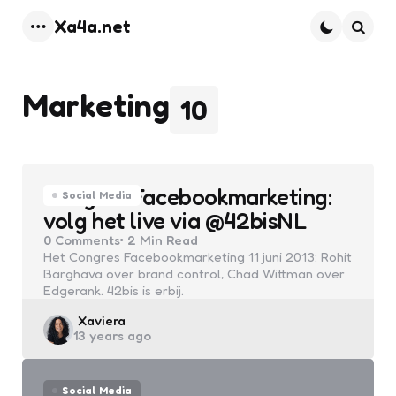
Xa4a.net
Menu
Searc
Marketing
10
Congres Facebookmarketing:
Social Media
volg het live via @42bisNL
0
Comments
2 Min
Read
Het Congres Facebookmarketing 11 juni 2013: Rohit
Barghava over brand control, Chad Wittman over
Edgerank. 42bis is erbij.
Posted
Xaviera
13 years ago
by
Social Media