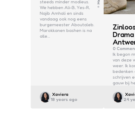
steeds minder modieus.
We hebben Ali-B, Yes-R,
Najib Amhali en sinds
vandaag ook nog eens
burgemeester Aboutaleb.
Zinloos
Marokkanen bashen is na
Drama 
alle…
Antwe
0
Commen
Ik begon m
van deze 
weer. Ik k
bedenken 
schrijven 
gauw bij h
Posted
Post
Xaviera
Xavi
18 years ago
24 y
by
by