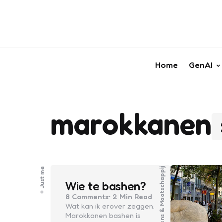
Home
GenAI
marokkanen
Just me
Mens & Maatschappij
Wie te bashen?
8
Comments
2 Min
Read
Wat kan ik erover zeggen.
Marokkanen bashen is