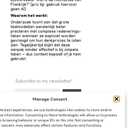
Frankrijk?” (pro tip: gebruik hiervoor
geen AI)
Waarom het werkt:
Onderzoek toont aan dat grote
taalmodellen aanzienlijk beter
presteren met complexe redenerings­
taken wanneer ze expliciet worden
gevraagd om hun denkproces te laten
zien. Tegelijkertijd blijkt dat deze
aanpak minder effectief is bij simpele
taken — dus context bepaalt of je hem
gebruikt.
Subscribe to my newsletter!
Manage Consent
I accept the privacy policy
the best experiences, we use technologies like cookies to store and/or
ce information. Consenting to these technologies will allow us to process
s browsing behavior or unique IDs on this site. Not consenting or
 consent, may adversely affect certain features and functions.