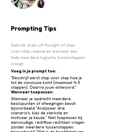
Prompting Tips
Gebruik chain-of-thought of stap-
voor-stap redeneren wanneer een
taak meerdere logische tussenstappen
vraagt.
Voeg in je prompt toe:
“Beschrijf eerst stap voor stap hoe je
tot de conclusie komt (maximaal 4-5
stappen). Daarna jouw antwoord.”
Wanneer toepassen:
Wanneer je opdracht meerdere
beslispunten of afwegingen bevat:
bijvoorbeeld “Analyseer drie
scenario’s, kies de sterkste en
motiveer je keuze.” Niet toepassen bij
eenvoudige, rechttoe-recht­aan vragen
zonder meerdere tussen­stappen:
bijvoorbeeld “Wat is de hoofdstad van