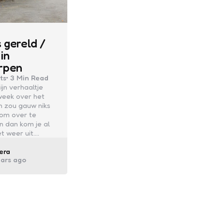
 gereld /
in
rpen
ts
3 Min
Read
ijn verhaaltje
week over het
on zou gauw niks
om over te
en dan kom je al
et weer uit.…
ed
era
ears ago