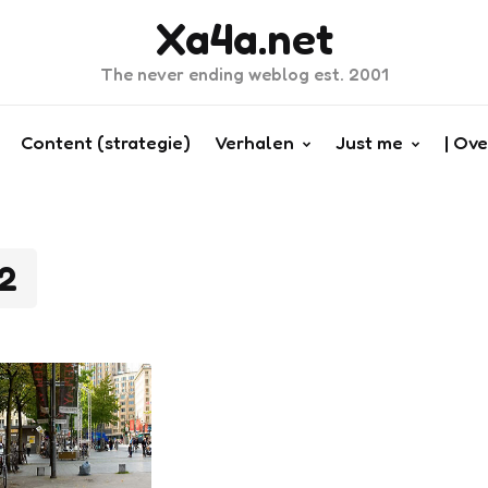
Xa4a.net
The never ending weblog est. 2001
Content (strategie)
Verhalen
Just me
| Ove
2