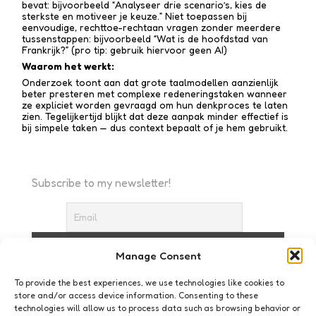
bevat: bijvoorbeeld “Analyseer drie scenario’s, kies de
sterkste en motiveer je keuze.” Niet toepassen bij
eenvoudige, rechttoe-recht­aan vragen zonder meerdere
tussen­stappen: bijvoorbeeld “Wat is de hoofdstad van
Frankrijk?” (pro tip: gebruik hiervoor geen AI)
Waarom het werkt:
Onderzoek toont aan dat grote taalmodellen aanzienlijk
beter presteren met complexe redenerings­taken wanneer
ze expliciet worden gevraagd om hun denkproces te laten
zien. Tegelijkertijd blijkt dat deze aanpak minder effectief is
bij simpele taken — dus context bepaalt of je hem gebruikt.
Subscribe to my newsletter!
Manage Consent
I accept the privacy policy
To provide the best experiences, we use technologies like cookies to
store and/or access device information. Consenting to these
technologies will allow us to process data such as browsing behavior or