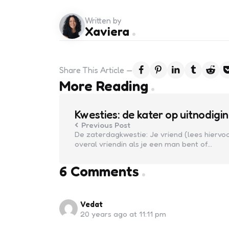
Written by
Xaviera
Share
This Article
Post
More Reading
navigation
Kwesties: de kater op uitnodigi
Previous Post
De zaterdagkwestie: Je vriend (lees hiervo
overal vriendin als je een man bent of…
6 Comments
Vedat
20 years ago at 11:11 pm