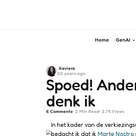
Home
GenAI
Posted
Xaviera
20 years ago
by
Spoed! Ander
denk ik
6
Comments
2 Min
Read
2.7K
Views
In het kader van de verkiezings
bedacht ik dat ik
Marte Nostro