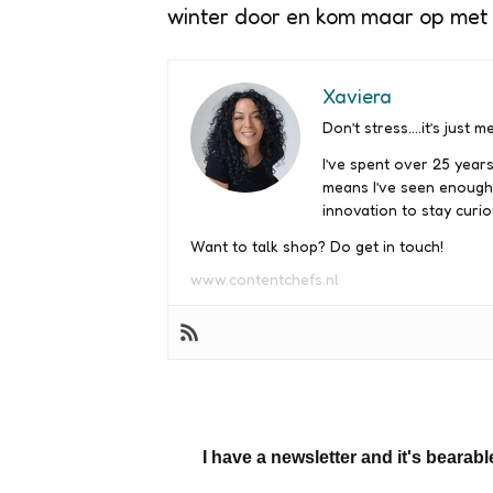
winter door en kom maar op met di
Xaviera
Don’t stress….it’s just me
I’ve spent over 25 years
means I’ve seen enough
innovation to stay curio
Want to talk shop? Do get in touch!
www.contentchefs.nl
I have a newsletter and it's bearabl