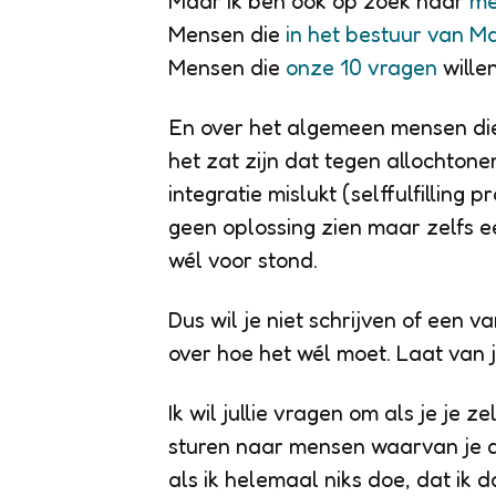
Maar ik ben ook op zoek naar
me
Mensen die
in het bestuur van Ma
Mensen die
onze 10 vragen
wille
En over het algemeen mensen die 
het zat zijn dat tegen allochto
integratie mislukt (selffulfilling
geen oplossing zien maar zelfs 
wél voor stond.
Dus wil je niet schrijven of een 
over hoe het wél moet. Laat van j
Ik wil jullie vragen om als je je z
sturen naar mensen waarvan je de
als ik helemaal niks doe, dat ik 