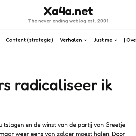
Xa4a.net
The never ending weblog est. 2001
Content (strategie)
Verhalen
Just me
| Ove
s radicaliseer ik
uitslagen en de winst van de partij van Greetje
maar weer eens van zolder moest halen. Door