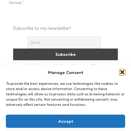
formal.”
Subscribe to my newsletter!
I accept the privacy policy
Manage Consent
To provide the best experiences, we use technologies like cookies to
store and/or access device information. Consenting to these
technologies will allow us to process data such as browsing behavior or
unique IDs on this site. Not consenting or withdrawing consent, may
adversely affect certain features and functions.
Just me
IT-vrouwen voelen zich
Accept
gediscrimineerd