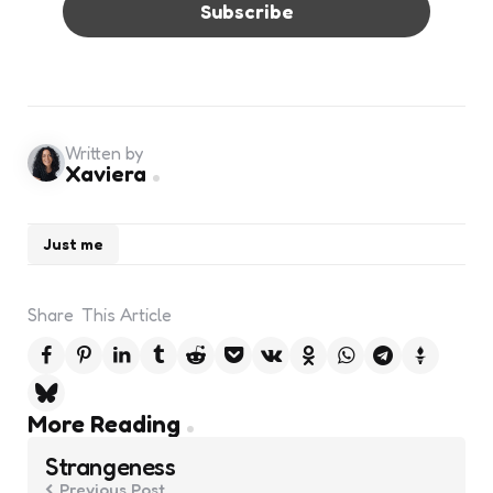
Written by
Xaviera
Just me
Share
This Article
Post
More Reading
navigation
Strangeness
Previous Post