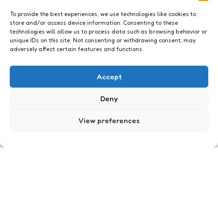
To provide the best experiences, we use technologies like cookies to
store and/or access device information. Consenting to these
technologies will allow us to process data such as browsing behavior or
unique IDs on this site. Not consenting or withdrawing consent, may
adversely affect certain features and functions.
Just me
That’s the question
Accept
0
Comments
1 Min
Read
Over welk onderwerp wil jij graag lezen? Welke
Deny
vragen wil jij graag beantwoord zien? Welke
cursus wil jij graag volgen? *** Je leest nu een
View preferences
preview van een artikel. Wil je het hele artikel
lezen ga dan naar www.contentgirls.nl of klik op
de titel van het artikel ***
Posted
Xaviera
18 years ago
by
Just me
Mooi mooi mooi man