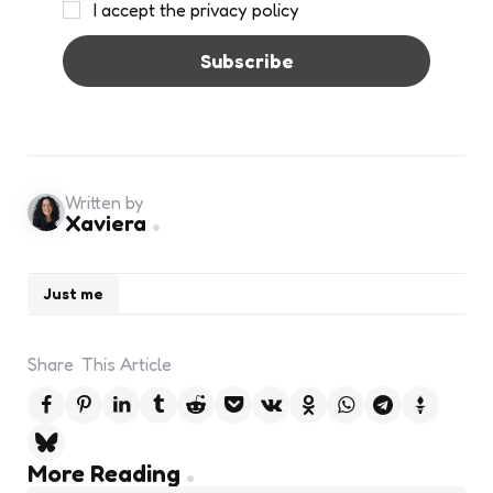
I accept the privacy policy
Written by
Xaviera
Just me
Share
This Article
Post
More Reading