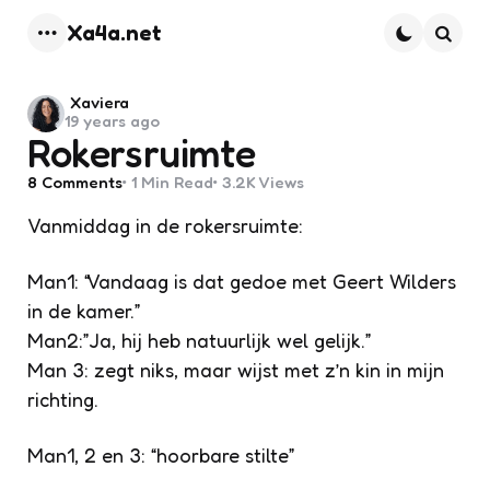
Xa4a.net
Menu
Searc
Posted
Xaviera
19 years ago
by
Rokersruimte
8
Comments
1 Min
Read
3.2K
Views
Vanmiddag in de rokersruimte:
Man1: “Vandaag is dat gedoe met Geert Wilders
in de kamer.”
Man2:”Ja, hij heb natuurlijk wel gelijk.”
Man 3: zegt niks, maar wijst met z’n kin in mijn
richting.
Man1, 2 en 3: “hoorbare stilte”