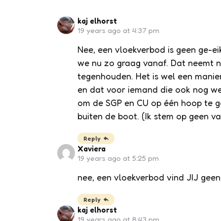
kaj elhorst
19 years ago at 4:37 pm
Nee, een vloekverbod is geen ge-ei
we nu zo graag vanaf. Dat neemt n
tegenhouden. Het is wel een manie
en dat voor iemand die ook nog wel
om de SGP en CU op één hoop te go
buiten de boot. (Ik stem op geen v
Reply
Xaviera
19 years ago at 5:25 pm
nee, een vloekverbod vind JIJ geen 
Reply
kaj elhorst
19 years ago at 8:43 pm