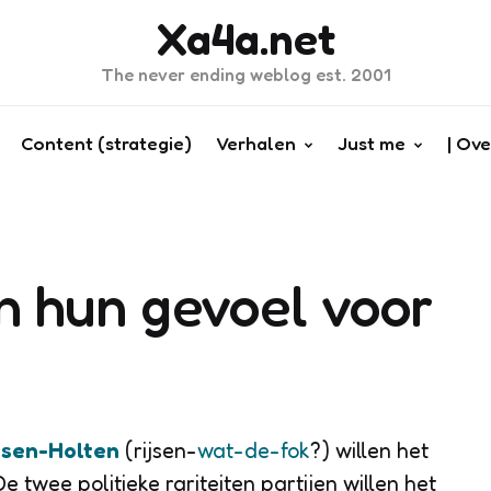
Xa4a.net
The never ending weblog est. 2001
Content (strategie)
Verhalen
Just me
| Ove
n hun gevoel voor
ssen-Holten
(rijsen-
wat-de-fok
?) willen het
e twee politieke rariteiten partijen willen het