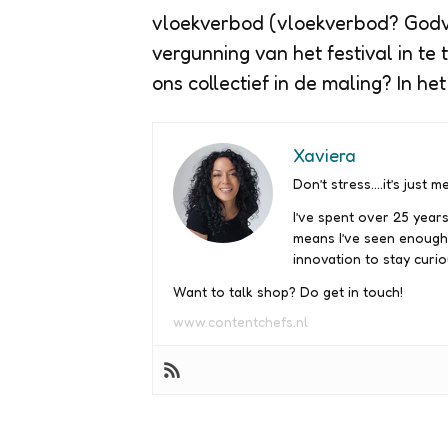
vloekverbod (vloekverbod? Godv
vergunning van het festival in te
ons collectief in de maling? In he
Xaviera
Don’t stress….it’s just me
I’ve spent over 25 years
means I’ve seen enough
innovation to stay curio
Want to talk shop? Do get in touch!
www.contentchefs.nl