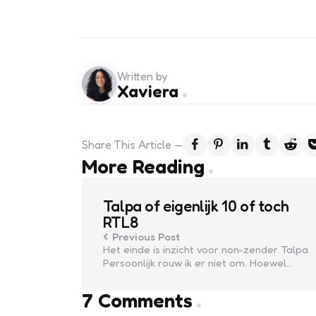
Written by
Xaviera
Share
This Article
Post
More Reading
navigation
Talpa of eigenlijk 10 of toch
RTL8
Previous Post
Het einde is inzicht voor non-zender Talpa.
Persoonlijk rouw ik er niet om. Hoewel…
7 Comments