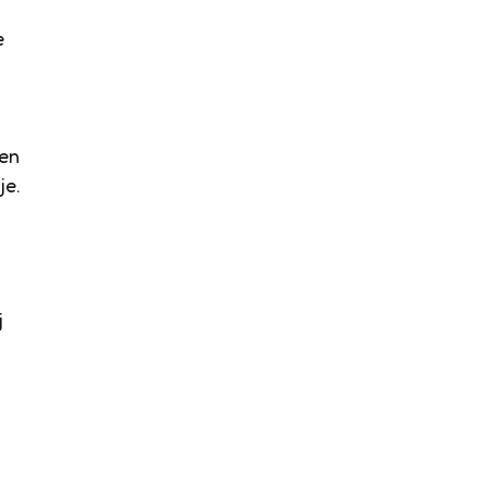
e
ren
je.
j