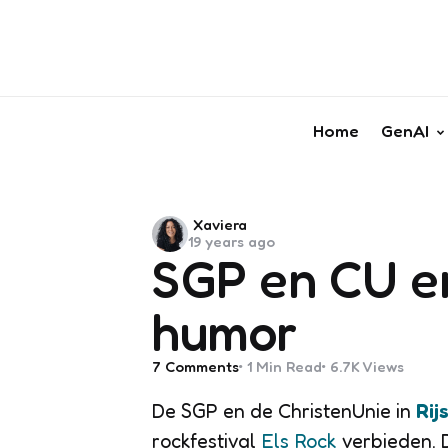
Home
GenAI
Posted
Xaviera
19 years ago
by
SGP en CU e
humor
7
Comments
1 Min
Read
6.7K
Views
De SGP en de ChristenUnie in
Rij
rockfestival
Els Rock
verbieden. D