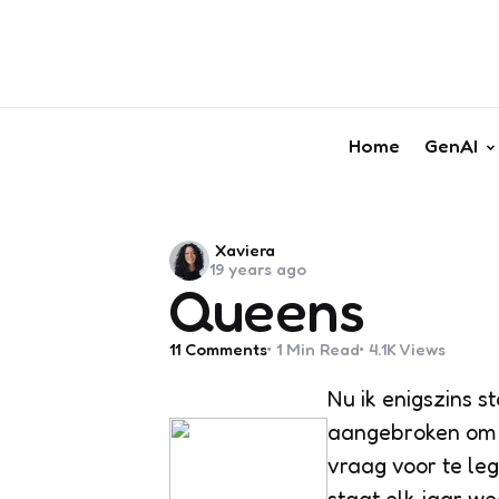
Home
GenAI
Posted
Xaviera
19 years ago
by
Queens
11
Comments
1 Min
Read
4.1K
Views
Nu ik enigszins s
aangebroken om h
vraag voor te leg