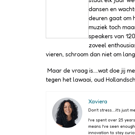
staat elk jaar we
dansen en wachten
deuren gaat om h
muziek toch maar
speakers van 120
zoveel enthousia
vieren, schroom dan niet om lan
Maar de vraag is….wat doe jij m
tegen het lawaai, oud Hollandsch
Xaviera
Don’t stress….it’s just me
I’ve spent over 25 years
means I’ve seen enough
innovation to stay curio