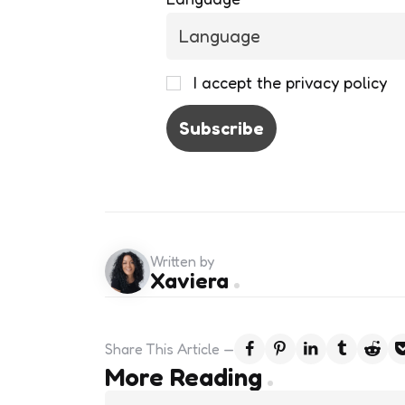
I accept the privacy policy
Written by
Xaviera
Share
This Article
Post
More Reading