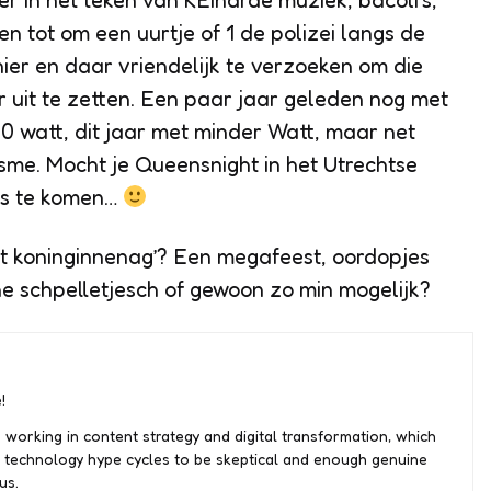
er in het teken van KEIharde muziek, bacoli’s,
 tot om een uurtje of 1 de polizei langs de
ier en daar vriendelijk te verzoeken om die
 uit te zetten. Een paar jaar geleden nog met
0 watt, dit jaar met minder Watt, maar net
sme. Mocht je Queensnight in het Utrechtse
gs te komen…
et koninginnenag’? Een megafeest, oordopjes
e schpelletjesch of gewoon zo min mogelijk?
!
 working in content strategy and digital transformation, which
 technology hype cycles to be skeptical and enough genuine
us.