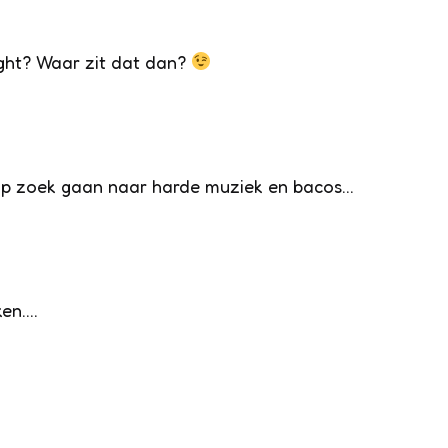
ight? Waar zit dat dan?
r op zoek gaan naar harde muziek en bacos…
ken….