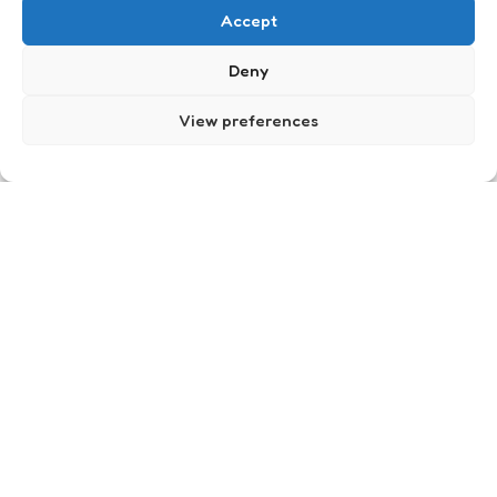
Accept
Deny
View preferences
Wat een droppie
2
Comments
1 Min
Read
Geloof jij het? Mijn vriend is al enige tijd iets aan