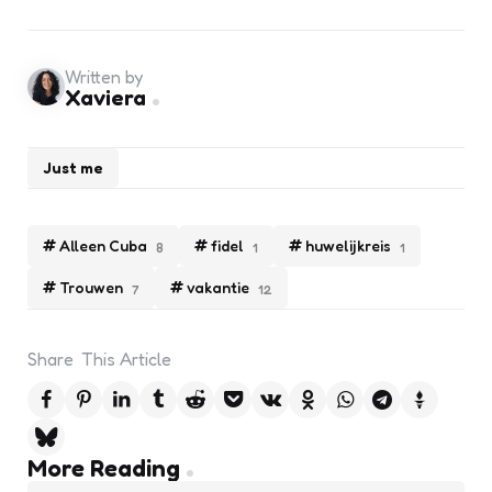
Written by
Xaviera
Just me
Alleen Cuba
fidel
huwelijkreis
8
1
1
Trouwen
vakantie
7
12
Share
This Article
Post
More Reading