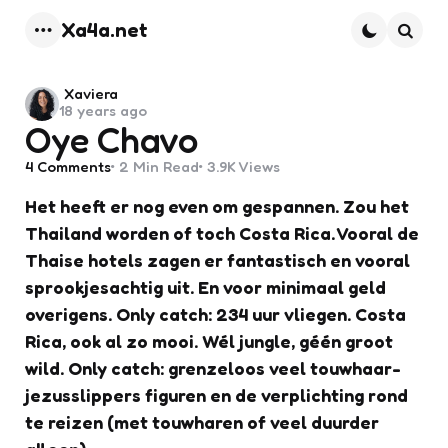
Xa4a.net
Menu
Searc
Posted
Xaviera
18 years ago
by
Oye Chavo
4
Comments
2 Min
Read
3.9K
Views
Het heeft er nog even om gespannen. Zou het
Thailand worden of toch Costa Rica. Vooral de
Thaise hotels zagen er fantastisch en vooral
sprookjesachtig uit. En voor minimaal geld
overigens. Only catch: 234 uur vliegen. Costa
Rica, ook al zo mooi. Wél jungle, géén groot
wild. Only catch: grenzeloos veel touwhaar-
jezusslippers figuren en de verplichting rond
te reizen (met touwharen of veel duurder