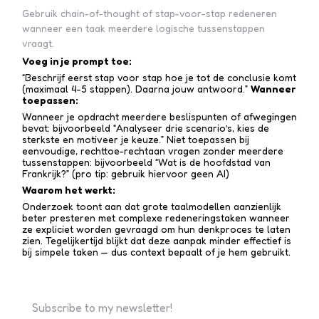
Gebruik chain-of-thought of stap-voor-stap redeneren
wanneer een taak meerdere logische tussenstappen
vraagt.
Voeg in je prompt toe:
“Beschrijf eerst stap voor stap hoe je tot de conclusie komt
(maximaal 4-5 stappen). Daarna jouw antwoord.”
Wanneer
toepassen:
Wanneer je opdracht meerdere beslispunten of afwegingen
bevat: bijvoorbeeld “Analyseer drie scenario’s, kies de
sterkste en motiveer je keuze.” Niet toepassen bij
eenvoudige, rechttoe-recht­aan vragen zonder meerdere
tussen­stappen: bijvoorbeeld “Wat is de hoofdstad van
Frankrijk?” (pro tip: gebruik hiervoor geen AI)
Waarom het werkt:
Onderzoek toont aan dat grote taalmodellen aanzienlijk
beter presteren met complexe redenerings­taken wanneer
ze expliciet worden gevraagd om hun denkproces te laten
zien. Tegelijkertijd blijkt dat deze aanpak minder effectief is
bij simpele taken — dus context bepaalt of je hem gebruikt.
Subscribe to my newsletter!