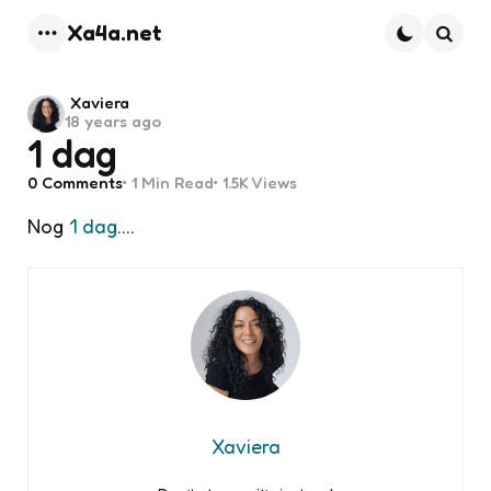
Xa4a.net
Menu
Searc
Posted
Xaviera
18 years ago
by
1 dag
0
Comments
1 Min
Read
1.5K
Views
Nog
1 dag
….
Xaviera