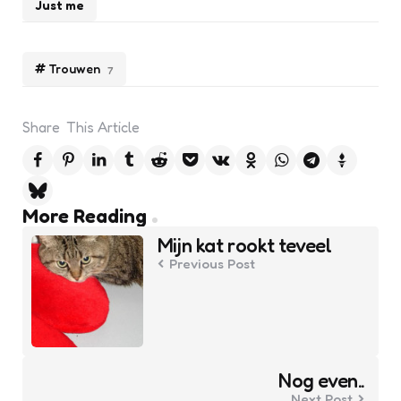
Just me
Trouwen
7
Share
This Article
Post
More Reading
navigation
Mijn kat rookt teveel
Previous Post
Nog even..
Next Post