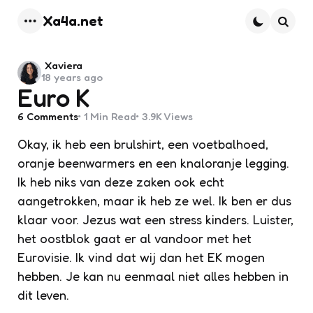
Xa4a.net
Menu
Searc
Posted
Xaviera
18 years ago
by
Euro K
6
Comments
1 Min
Read
3.9K
Views
Okay, ik heb een brulshirt, een voetbalhoed,
oranje beenwarmers en een knaloranje legging.
Ik heb niks van deze zaken ook echt
aangetrokken, maar ik heb ze wel. Ik ben er dus
klaar voor. Jezus wat een stress kinders. Luister,
het oostblok gaat er al vandoor met het
Eurovisie. Ik vind dat wij dan het EK mogen
hebben. Je kan nu eenmaal niet alles hebben in
dit leven.