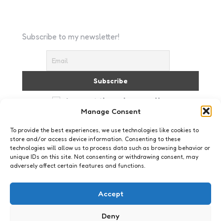
Subscribe to my newsletter!
I accept the privacy policy
Manage Consent
To provide the best experiences, we use technologies like cookies to
store and/or access device information. Consenting to these
technologies will allow us to process data such as browsing behavior or
unique IDs on this site. Not consenting or withdrawing consent, may
adversely affect certain features and functions.
Just me
Frustraties
Accept
19
Comments
2 Min
Read
De afgelopen maanden ben ik hard op zoek
Deny