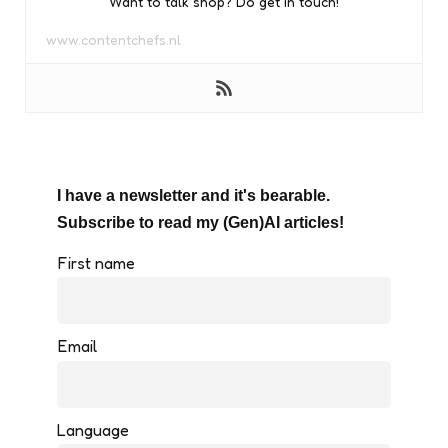
Want to talk shop? Do get in touch!
www.contentchefs.nl
I have a newsletter and it's bearable.
Subscribe to read my (Gen)AI articles!
First name
Email
Language