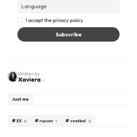
I accept the privacy policy
Written by
Xaviera
Just me
EK
russen
voetbal
8
1
8