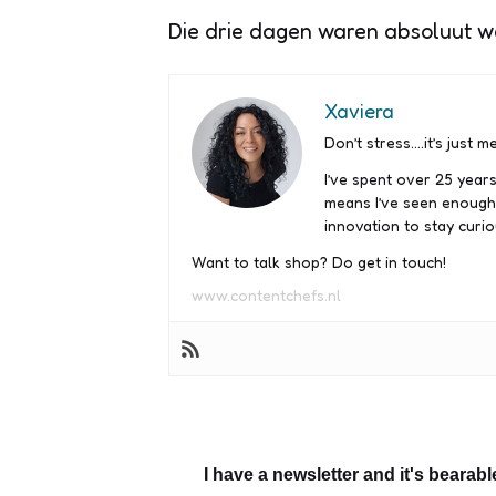
Die drie dagen waren absoluut w
Xaviera
Don’t stress….it’s just me
I’ve spent over 25 years
means I’ve seen enough
innovation to stay curio
Want to talk shop? Do get in touch!
www.contentchefs.nl
I have a newsletter and it's bearabl