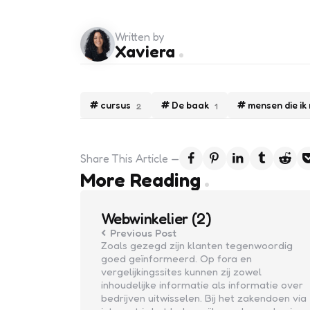
Written by
Xaviera
cursus
De baak
mensen die ik 
2
1
Share
This Article
Post
More Reading
navigation
Webwinkelier (2)
Previous Post
Zoals gezegd zijn klanten tegenwoordig
goed geïnformeerd. Op fora en
vergelijkingssites kunnen zij zowel
inhoudelijke informatie als informatie over
bedrijven uitwisselen. Bij het zakendoen via