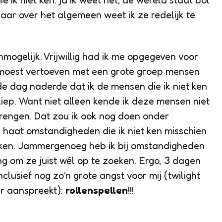
 ik niet ken. ja ik weet het; de wereld staat bol
Maar over het algemeen weet ik ze redelijk te
ogelijk. Vrijwillig had ik me opgegeven voor
moest vertoeven met een grote groep
mensen
 de dag naderde dat ik de
mensen die ik niet ken
liep. Want niet alleen kende ik deze mensen niet
rengen. Dat zou ik ook nog doen onder
Ik haat
omstandigheden die ik niet ken
misschien
 ken
. Jammergenoeg heb ik bij
omstandigheden
ng om ze juist wél op te zoeken. Ergo, 3 dagen
nclusief nog zo’n grote angst voor mij (twilight
er aanspreekt):
rollenspellen
!!!