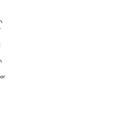
n.
r
t
n
or