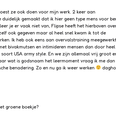
 moest ze ook doen voor mijn werk. 2 keer aan
duidelijk gemaakt dat ik hier geen type mens voor be
eer je er vaak niet van, Flipse heeft het hierboven ove
k zelf ook gegeven maar al heel snel kwam ik tot de
werken. Ik heb ook eens aan overvalstraining meegewerk
met bivakmutsen en intimideren mensen dan door heel
soort USA army style. En we zijn allemaal vrij groot e
maar wat is godsnaam het leermoment vraag ik me dan
ische benadering. Zo en nu ga ik weer werken
dagho
het groene boekje?