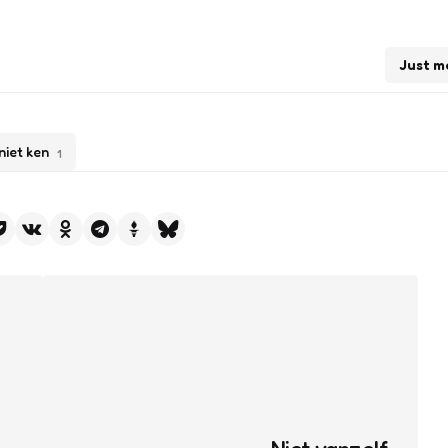
Just m
niet ken
1