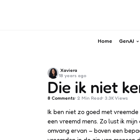
Home
GenAI
Posted
Xaviera
18 years ago
by
Die ik niet k
8
Comments
2 Min
Read
3.3K
Views
Ik ben niet zo goed met vreemde 
een vreemd mens. Zo lust ik mijn 
omvang ervan – boven een bepaal