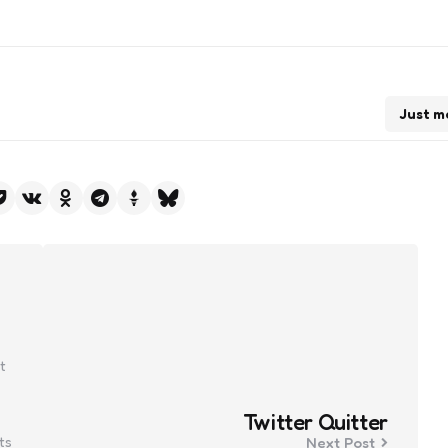
Just m
t
Twitter Quitter
ts
Next Post