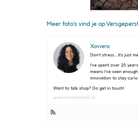
Meer foto’s vind je op Versgeperst
Xaviera
Don’t stress….it’s just me
I’ve spent over 25 years
means I’ve seen enough
innovation to stay curio
Want to talk shop? Do get in touch!
www.contentchefs.nl