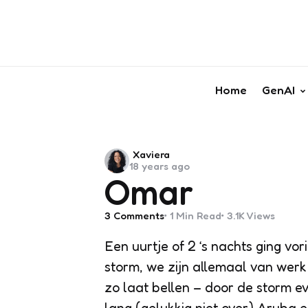
Home
GenAI
Posted
Xaviera
18 years ago
by
Omar
3
Comments
1 Min
Read
3.1K
Views
Een uurtje of 2 ‘s nachts ging vor
storm, we zijn allemaal van werk 
zo laat bellen – door de storm ev