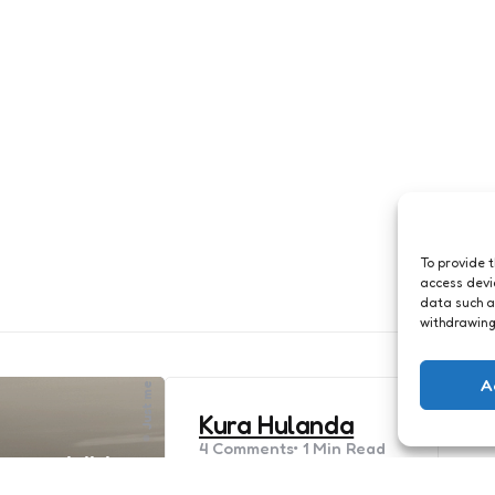
To provide 
access devi
data such a
withdrawing
A
Just me
Kura Hulanda
4
Comments
1 Min
Read
hart altijd
Het regent hier niet vaak,
ein stukje
maaráls het regent, dan