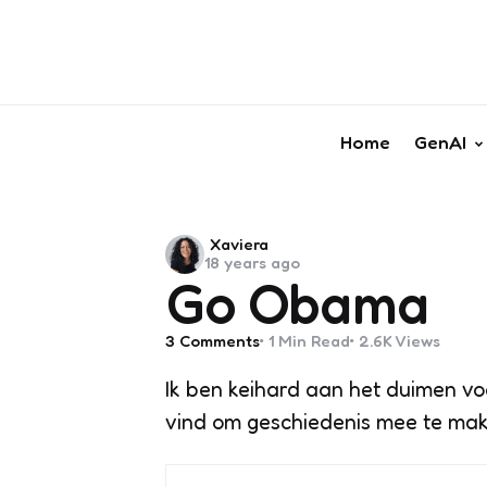
Home
GenAI
Posted
Xaviera
18 years ago
by
Go Obama
3
Comments
1 Min
Read
2.6K
Views
Ik ben keihard aan het duimen v
vind om
geschiedenis
mee te make