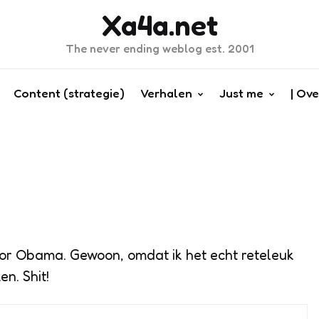
Xa4a.net
The never ending weblog est. 2001
Content (strategie)
Verhalen
Just me
| Ove
oor Obama. Gewoon, omdat ik het echt reteleuk
n. Shit!