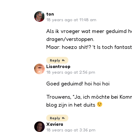
ton
18 years ago at 11:48 am
Als ik vroeger wat meer geduimd h
dragen/verstoppen.
Maar: hoezo shit!? ‘t Is toch fantas
Reply
Lisantroop
18 years ago at 2:56 pm
Goed geduimd! hoi hoi hoi
Trouwens, “Ja, ich möchte bei Ko
blog zijn in het duits
Reply
Xaviera
18 years ago at 3:36 pm