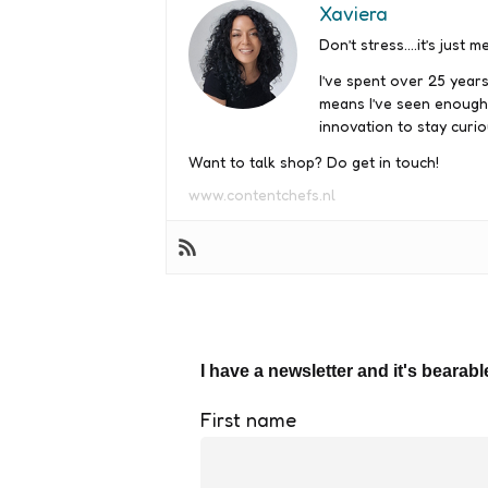
Xaviera
Don’t stress….it’s just me
I’ve spent over 25 years
means I’ve seen enough
innovation to stay curio
Want to talk shop? Do get in touch!
www.contentchefs.nl
I have a newsletter and it's bearabl
First name