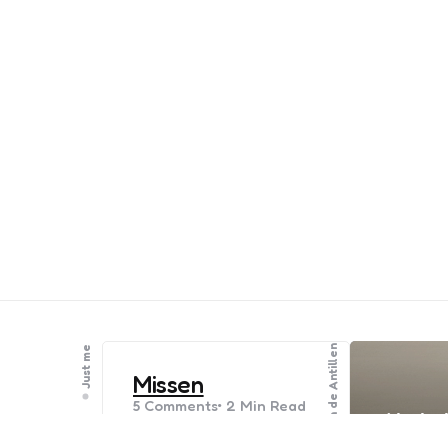
Aruba en de Antillen
Just me
Missen
5
Comments
2 Min
Read
Als je 
Ik moest opeens denken
een kl
aan vroeger. Zo’n