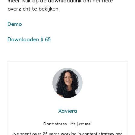
meer. Klik op de downloadlink om het hele
overzicht te bekijken.
Demo
Downloaden $ 65
Xaviera
Don’t stress….it’s just me!
I’ve spent over 25 years working in content strategy and