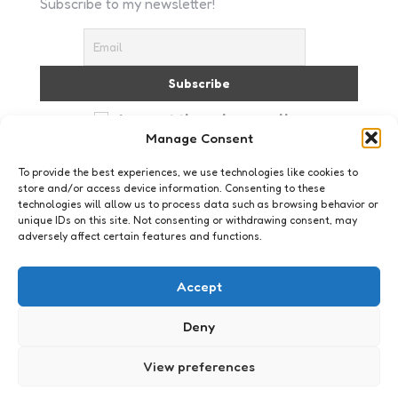
Subscribe to my newsletter!
I accept the privacy policy
Manage Consent
To provide the best experiences, we use technologies like cookies to
store and/or access device information. Consenting to these
technologies will allow us to process data such as browsing behavior or
unique IDs on this site. Not consenting or withdrawing consent, may
adversely affect certain features and functions.
Webkennis
Goeie presentaties geven,
Accept
strategische content, UX,
Deny
quotes en spinnen
0
Comments
1 Min
Read
View preferences
De links van 10 september 2010. Ben je ook iets
leuks of interessants tegengekomen bij het