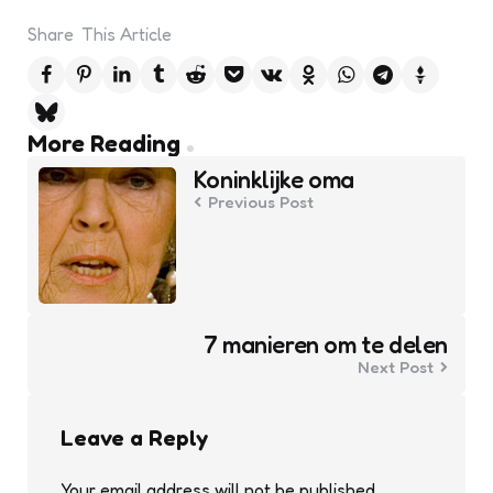
Share
This Article
Post
More Reading
navigation
Koninklijke oma
Previous Post
7 manieren om te delen
Next Post
Leave a Reply
Your email address will not be published.