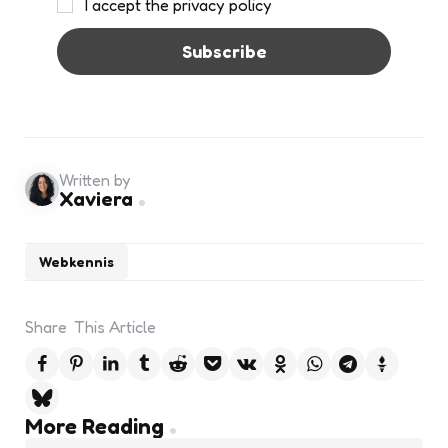
I accept the privacy policy
Written by
Xaviera
Webkennis
Share
This Article
Post
More Reading