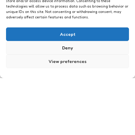
store and/or access device information. Consenting to these
technologies will allow us to process data such as browsing behavior or
unique IDs on this site. Not consenting or withdrawing consent, may
adversely affect certain features and functions.
Webkennis
Als je maar geen vagina zegt!
Accept
0
Comments
1 Min
Read
Eindelijk een tamponreclame waar ik niet
Deny
supergeirriteerd van raak. Lees ook het artikel op
deze website over hoe het woord vagina niet in
View preferences
tamponreclames mag van Amerikaanse
televisienetwerken. Zelf "daar beneden" (down
there) is een grote no-no voor een aantal
bedrijven.
Posted
Xaviera
16 years ago
by
Social Media
Twitter in het groot:
tom_beek