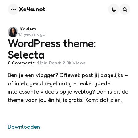
Xa4a.net
Menu
Searc
Posted
Xaviera
17 years ago
by
WordPress theme:
Selecta
0
Comments
1 Min
Read
2.9K
Views
Ben je een vlogger? Oftewel: post jij dagelijks –
of in elk geval regelmatig – leuke, goede,
interessante video’s op je weblog? Dan is dit de
theme voor jou én hij is gratis! Komt dat zien.
Downloaden