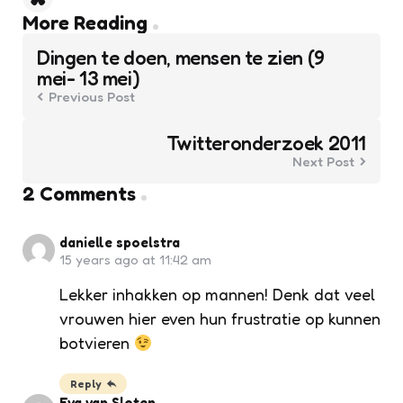
Post
More Reading
navigation
Dingen te doen, mensen te zien (9
mei- 13 mei)
Previous Post
Twitteronderzoek 2011
Next Post
2 Comments
danielle spoelstra
15 years ago at 11:42 am
Lekker inhakken op mannen! Denk dat veel
vrouwen hier even hun frustratie op kunnen
botvieren
Reply
Eva van Sloten