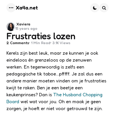
Xa4a.net
Menu
Searc
Posted
Xaviera
15 years ago
by
Frustraties lozen
2
Comments
1 Min
Read
3.1K
Views
Kerels zijn best leuk, maar ze kunnen je ook
eindeloos én grenzeloos op de zenuwen
werken. En tegenwoordig is zelfs een
pedagogische tik taboe…pfffff. Je zal dus een
andere manier moeten vinden om je frustraties
kwijt te raken. Ben je een beetje een
keukenprinses? Dan is
The Husband Chopping
Board
wel wat voor jou. Oh en maak je geen
zorgen, je hoeft er niet voor getrouwd te zijn.