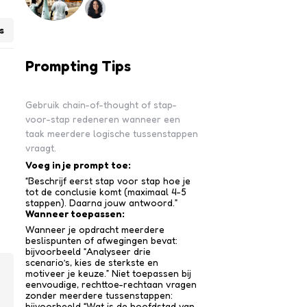
s
Prompting Tips
Gebruik chain-of-thought of stap-
voor-stap redeneren wanneer een
taak meerdere logische tussenstappen
vraagt.
Voeg in je prompt toe:
“Beschrijf eerst stap voor stap hoe je
tot de conclusie komt (maximaal 4-5
stappen). Daarna jouw antwoord.”
Wanneer toepassen:
Wanneer je opdracht meerdere
beslispunten of afwegingen bevat:
bijvoorbeeld “Analyseer drie
scenario’s, kies de sterkste en
motiveer je keuze.” Niet toepassen bij
eenvoudige, rechttoe-recht­aan vragen
zonder meerdere tussen­stappen:
bijvoorbeeld “Wat is de hoofdstad van