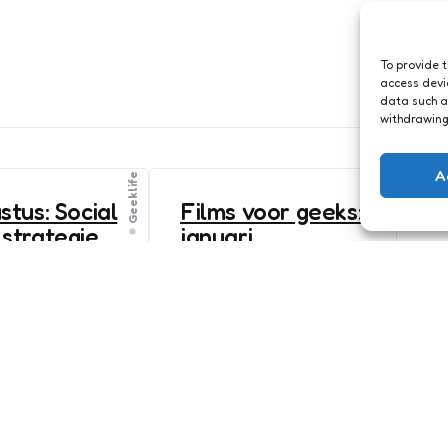
To provide 
access devi
data such a
withdrawing
A
Geeklife
stus: Social
Films voor geeks:
strategie,
januari
rpregels,
4
Comments
4 Min
Read
2014 staat voor de deur.
rames
En het wordt een mooi
ts
1 Min
Read
filmjaar voor geeks. Nu
van 5 augustus
vinden niet alle geeks
je ook iets leuks
hetzelfde leuk, maar er
ssants
zijn wat overeenkomsten
omen bij het
te ontdekken. Elke maand
aat het dan even
zet ik de films op een rijtje
die in première gaan. Wie
weet zit er ook wat moois