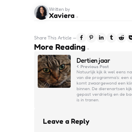
Written by
Xaviera
Share
This Article
Post
More Reading
navigation
Dertien jaar
Previous Post
Natuurlijk kijk ik wel eens n
van die programma's: een d
komt zwaargewond een klin
binnen. De dierenartsen kij
gepast verdrietig en de ba
is in tranen.
Leave a Reply