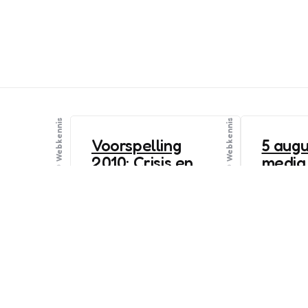
Webkennis
Webkennis
Voorspelling
5 augu
2010: Crisis en
media 
kansen
ontwe
wiref
0
Comments
1 Min
Read
We hebben weer een
0
Commen
voorspellende Contentgirl!
De links 
Dit keer Monique Goris van
2010. Ben 
Zins.nl. Wat nou crisis? Dat
of intere
is juist een tijd met veel
tegengek
kansen!
surfen? L
weten.