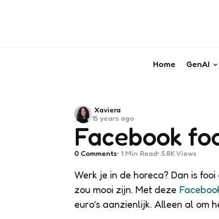
Home
GenAI
Posted
Xaviera
15 years ago
by
Facebook foo
0
Comments
1 Min
Read
5.8K
Views
Werk je in de horeca? Dan is fooi
zou mooi zijn. Met deze
Facebook
euro’s aanzienlijk. Alleen al om he