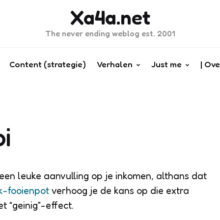
Xa4a.net
The never ending weblog est. 2001
Content (strategie)
Verhalen
Just me
| Ove
i
 een leuke aanvulling op je inkomen, althans dat
-fooienpot
verhoog je de kans op die extra
t “geinig”-effect.