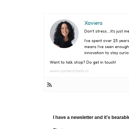
Xaviera
Don’t stress….it’s just me
I’ve spent over 25 years
means I’ve seen enough
innovation to stay curio
Want to talk shop? Do get in touch!
www.contentchefs.nl
I have a newsletter and it's bearabl