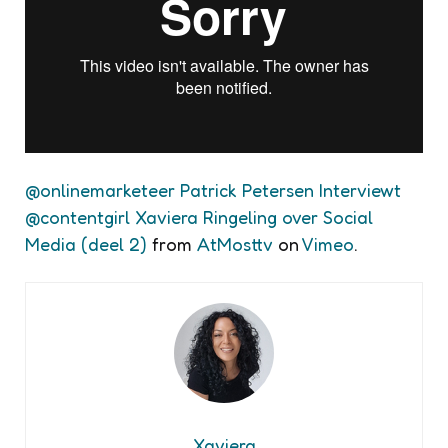
@onlinemarketeer Patrick Petersen Interviewt
@contentgirl Xaviera Ringeling over Social
Media (deel 2)
from
AtMosttv
on
Vimeo
.
Xaviera