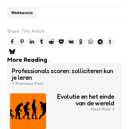
Webkennis
Share
This Article
Post
More Reading
navigation
Professionals scoren: solliciteren kun
je leren
Previous Post
Evolutie en het einde
van de wereld
Next Post