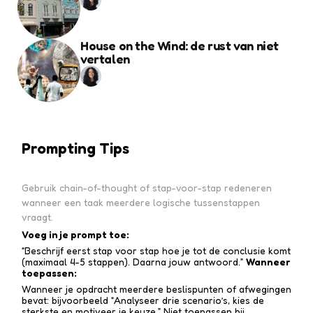
House on the Wind: de rust van niet
vertalen
Prompting Tips
Gebruik chain-of-thought of stap-voor-stap redeneren
wanneer een taak meerdere logische tussenstappen
vraagt.
Voeg in je prompt toe:
“Beschrijf eerst stap voor stap hoe je tot de conclusie komt
(maximaal 4-5 stappen). Daarna jouw antwoord.”
Wanneer
toepassen:
Wanneer je opdracht meerdere beslispunten of afwegingen
bevat: bijvoorbeeld “Analyseer drie scenario’s, kies de
sterkste en motiveer je keuze.” Niet toepassen bij