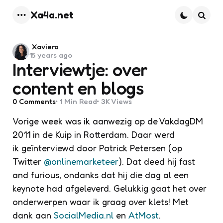
Xa4a.net
Menu
Searc
Posted
Xaviera
15 years ago
by
Interviewtje: over
content en blogs
0
Comments
1 Min
Read
3K
Views
Vorige week was ik aanwezig op de VakdagDM
2011 in de Kuip in Rotterdam. Daar werd
ik geïnterviewd door Patrick Petersen (op
Twitter
@onlinemarketeer
). Dat deed hij fast
and furious, ondanks dat hij die dag al een
keynote had afgeleverd. Gelukkig gaat het over
onderwerpen waar ik graag over klets! Met
dank aan
SocialMedia.nl
en
AtMost
.