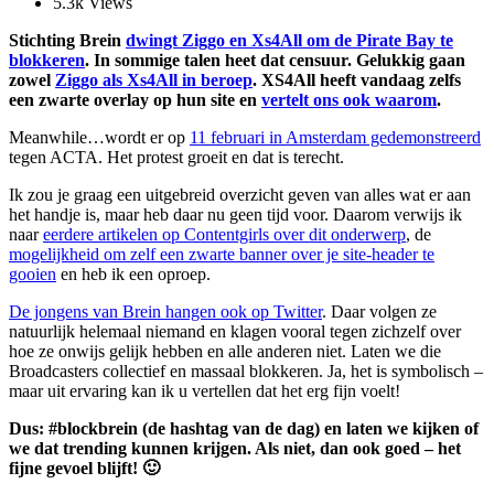
5.3k
Views
Stichting Brein
dwingt Ziggo en Xs4All om de Pirate Bay te
blokkeren
. In sommige talen heet dat censuur. Gelukkig gaan
zowel
Ziggo als Xs4All in beroep
. XS4All heeft vandaag zelfs
een zwarte overlay op hun site en
vertelt ons ook waarom
.
Meanwhile…wordt er op
11 februari in Amsterdam gedemonstreerd
tegen ACTA. Het protest groeit en dat is terecht.
Ik zou je graag een uitgebreid overzicht geven van alles wat er aan
het handje is, maar heb daar nu geen tijd voor. Daarom verwijs ik
naar
eerdere artikelen op Contentgirls over dit onderwerp
, de
mogelijkheid om zelf een zwarte banner over je site-header te
gooien
en heb ik een oproep.
De jongens van Brein hangen ook op Twitter
. Daar volgen ze
natuurlijk helemaal niemand en klagen vooral tegen zichzelf over
hoe ze onwijs gelijk hebben en alle anderen niet. Laten we die
Broadcasters collectief en massaal blokkeren. Ja, het is symbolisch –
maar uit ervaring kan ik u vertellen dat het erg fijn voelt!
Dus: #blockbrein (de hashtag van de dag) en laten we kijken of
we dat trending kunnen krijgen. Als niet, dan ook goed – het
fijne gevoel blijft! 🙂