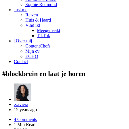
Sophie Redmond
Just me
Reizen
Huis & Haard
Vind ik!
Meegemaakt
TikTok
| Over mij
ContentChefs
Mijn cv
ECHO
Contact
#blockbrein en laat je horen
Posted
Xaviera
by
15 years ago
4
Comments
1 Min
Read