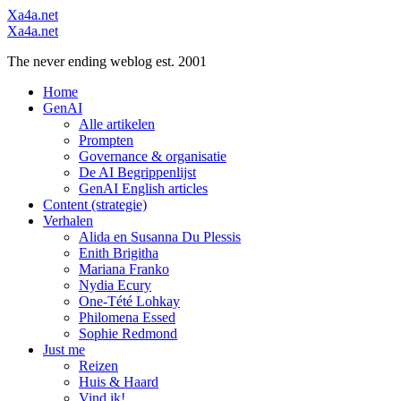
Menu
Xa4a.net
Search
Xa4a.net
The never ending weblog est. 2001
Menu
Home
GenAI
Alle artikelen
Prompten
Governance & organisatie
De AI Begrippenlijst
GenAI English articles
Content (strategie)
Verhalen
Alida en Susanna Du Plessis
Enith Brigitha
Mariana Franko
Nydia Ecury
One-Tété Lohkay
Philomena Essed
Sophie Redmond
Just me
Reizen
Huis & Haard
Vind ik!