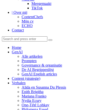
Meegemaakt
TikTok
| Over mij
ContentChefs
Mijn cv
ECHO
Contact
Search
Search
Search
for:
Home
GenAI
Alle artikelen
Prompten
Governance & organisatie
De AI Begrippenlijst
GenAI English articles
Content (strategie)
Verhalen
Alida en Susanna Du Plessis
Enith Brigitha
Mariana Franko
Nydia Ecury
One-Tété Lohkay
Philomena Essed