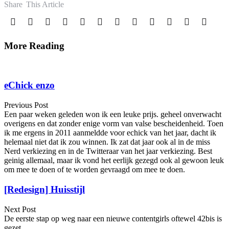
Share
This Article
More Reading
Post
navigation
eChick enzo
Previous Post
Een paar weken geleden won ik een leuke prijs. geheel onverwacht
overigens en dat zonder enige vorm van valse bescheidenheid. Toen
ik me ergens in 2011 aanmeldde voor echick van het jaar, dacht ik
helemaal niet dat ik zou winnen. Ik zat dat jaar ook al in de miss
Nerd verkiezing en in de Twitteraar van het jaar verkiezing. Best
geinig allemaal, maar ik vond het eerlijk gezegd ook al gewoon leuk
om mee te doen of te worden gevraagd om mee te doen.
[Redesign] Huisstijl
Next Post
De eerste stap op weg naar een nieuwe contentgirls oftewel 42bis is
gezet