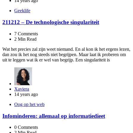
by
14 years ago
Geeklife
211212 – De technologische singulariteit
7
Comments
2 Min
Read
Wat het precies zal zijn weet niemand. En al kon ik het ergens lezen,
dan zou ik het nog steeds niet begrijpen. Maar laat ik proberen om
uit te leggen wat ik er wel van begrijp. Een singulariteit is
Posted
Xaviera
by
14 years ago
Oog op het web
Infominderen: allemaal op informatiedieet
0
Comments
2 Min
Read