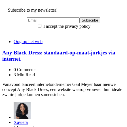
Subscribe to my newsletter!
I accept the privacy policy
Oog op het web
Any Black Dress: standaard-op-maat-jurkjes via
internet.
0
Comments
3 Min
Read
Vanavond lanceert internetondernemer Gail Meyer haar nieuwe
concept Any Black Dress, een website waarop vrouwen hun ideale
zwarte jurkje kunnen samenstellen.
Posted
Xaviera