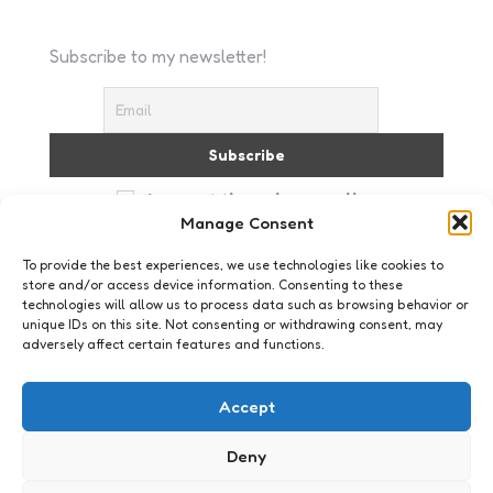
Subscribe to my newsletter!
I accept the privacy policy
Manage Consent
To provide the best experiences, we use technologies like cookies to
store and/or access device information. Consenting to these
technologies will allow us to process data such as browsing behavior or
unique IDs on this site. Not consenting or withdrawing consent, may
adversely affect certain features and functions.
Just me
It puts the lotion in the basket
Accept
4
Comments
1 Min
Read
Heb ik het ene trauma eindelijk verwerkt, rolt het
Deny
volgende alweer mijn mailbox binnen: de column
van minister Verdonk. Ze reageert dit keer op een