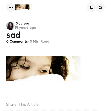
Menu
Searc
Posted
Xaviera
14 years ago
by
sad
0
Comments
0 Min
Read
Share
This Article