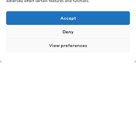
adversely affect certain features and functions.
Aruba en de Antillen
Accept
Deny
View preferences
Meneer Q
1
Comment
3 Min
Read