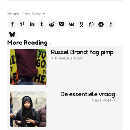
Share
This Article
Post
More Reading
navigation
Russel Brand: fag pimp
Previous Post
De essentiële vraag
Next Post