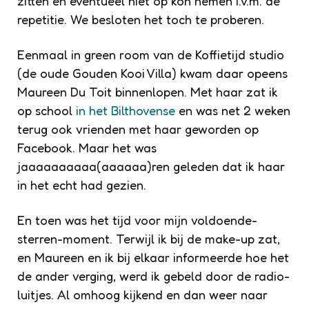
zitten en eventueel niet op kon nemen i.v.m. de
repetitie. We besloten het toch te proberen.
Eenmaal in green room van de Koffietijd studio
(de oude Gouden Kooi Villa) kwam daar opeens
Maureen Du Toit binnenlopen. Met haar zat ik
op school
in het Bilthovense
en was net 2 weken
terug ook vrienden met haar geworden op
Facebook. Maar het was
jaaaaaaaaaa(aaaaaa)ren geleden dat ik haar
in het echt had gezien.
En toen was het tijd voor mijn voldoende-
sterren-moment. Terwijl ik bij de make-up zat,
en Maureen en ik bij elkaar informeerde hoe het
de ander verging, werd ik gebeld door de radio-
luitjes. Al omhoog kijkend en dan weer naar