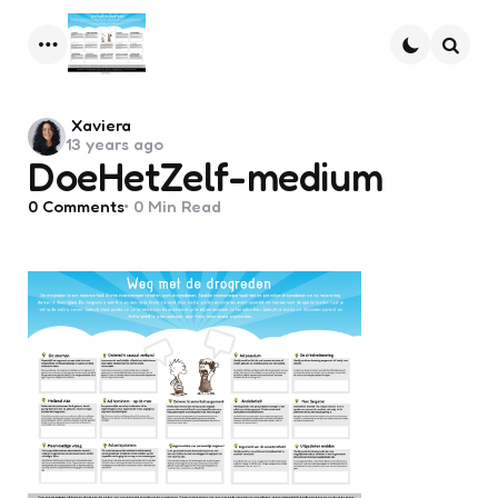
Menu
Searc
Posted
Xaviera
13 years ago
by
DoeHetZelf-medium
0
Comments
0 Min
Read