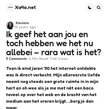
Xa4a.net
Menu
Searc
Posted
Xaviera
13 years ago
by
Ik geef het aan jou en
toch hebben we het nu
allebei – rara wat is het?
5
Comments
3 Min
Read
7.6K
Views
Toen ik eind jaren ’90 het internet ontdekte
was ik direct verkocht. Mijn allereerste liefde
neemt nog steeds een grote ruimte in in mijn
hart en oh wee als je me met nét een baco
teveel op over het web en de kracht van het
medium aan het oreren krijgt….berg je dan
maar.