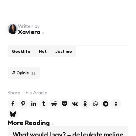
Written by
Xaviera
Geeklife
Hot
Just me
Opinie
36
Share
This Article
Post
More Reading
navigation
What would I say? – de leukste melige