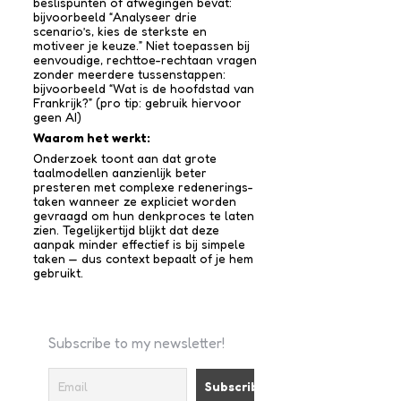
beslispunten of afwegingen bevat:
bijvoorbeeld “Analyseer drie
scenario’s, kies de sterkste en
motiveer je keuze.” Niet toepassen bij
eenvoudige, rechttoe-recht­aan vragen
zonder meerdere tussen­stappen:
bijvoorbeeld “Wat is de hoofdstad van
Frankrijk?” (pro tip: gebruik hiervoor
geen AI)
Waarom het werkt:
Onderzoek toont aan dat grote
taalmodellen aanzienlijk beter
presteren met complexe redenerings­
taken wanneer ze expliciet worden
gevraagd om hun denkproces te laten
zien. Tegelijkertijd blijkt dat deze
aanpak minder effectief is bij simpele
taken — dus context bepaalt of je hem
gebruikt.
Subscribe to my newsletter!