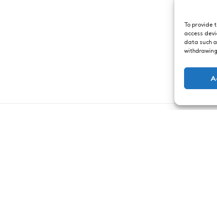
To provide 
access devi
data such a
withdrawing
A
Just me
Hoeveel
by dope
vuilniszakken kun
nd
je hebben?
ts
1 Min
Read
0
Comments
2 Min
Read
jn weer terug op
Etage na etage, kamer na
a een doodenge
kamer, kast na kast, kist na