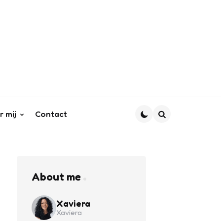
r mij
Contact
Search
About me
Xaviera
Xaviera