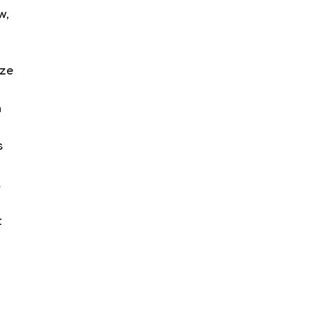
w,
 ze
n
s
l
t