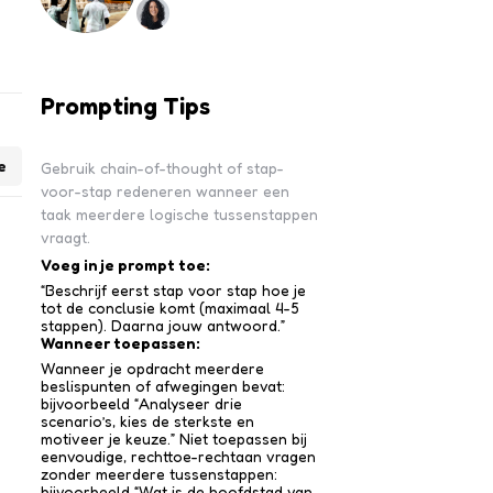
Prompting Tips
e
Gebruik chain-of-thought of stap-
voor-stap redeneren wanneer een
taak meerdere logische tussenstappen
vraagt.
Voeg in je prompt toe:
“Beschrijf eerst stap voor stap hoe je
tot de conclusie komt (maximaal 4-5
stappen). Daarna jouw antwoord.”
Wanneer toepassen:
Wanneer je opdracht meerdere
beslispunten of afwegingen bevat:
bijvoorbeeld “Analyseer drie
scenario’s, kies de sterkste en
motiveer je keuze.” Niet toepassen bij
eenvoudige, rechttoe-recht­aan vragen
zonder meerdere tussen­stappen:
bijvoorbeeld “Wat is de hoofdstad van