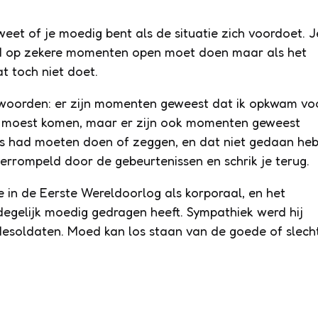
 weet of je moedig bent als de situatie zich voordoet. J
nd op zekere momenten open moet doen maar als het
t toch niet doet.
woorden: er zijn momenten geweest dat ik opkwam vo
p moest komen, maar er zijn ook momenten geweest
ts had moeten doen of zeggen, en dat niet gedaan heb
verrompeld door de gebeurtenissen en schrik je terug.
ee in de Eerste Wereldoorlog als korporaal, en het
degelijk moedig gedragen heeft. Sympathiek werd hij
desoldaten. Moed kan los staan van de goede of slech