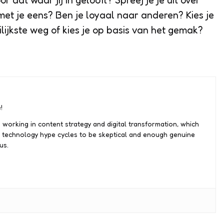
r dat waar jij in gelooft? Spreej je je uit over
met je eens? Ben je loyaal naar anderen? Kies je
ilijkste weg of kies je op basis van het gemak?
!
 working in content strategy and digital transformation, which
 technology hype cycles to be skeptical and enough genuine
us.