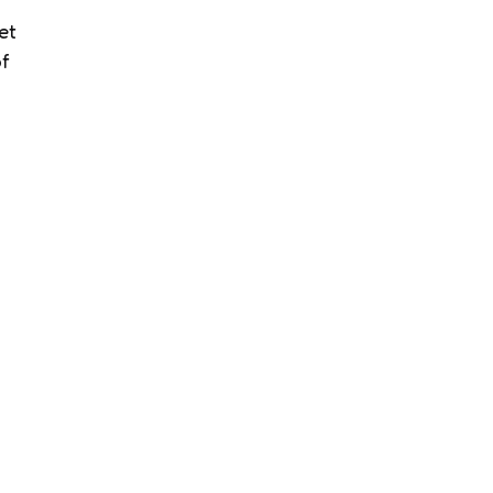
et
of