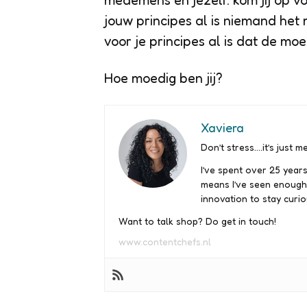
medemens en jezelf: kom jij op voo
jouw principes al is niemand het 
voor je principes al is dat de moe
Hoe moedig ben jij?
Xaviera
Don’t stress….it’s just me
I’ve spent over 25 years
means I’ve seen enough
innovation to stay curio
Want to talk shop? Do get in touch!
www.contentchefs.nl