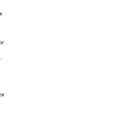
e
or
.
te