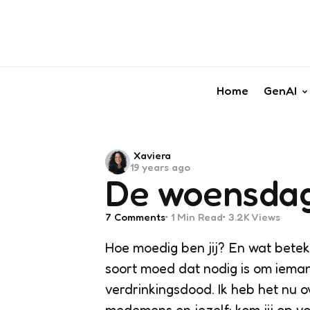
Home
GenAI
Posted
Xaviera
19 years ago
by
De woensdag
7
Comments
1 Min
Read
3.2K
Views
Hoe moedig ben jij? En wat beteke
soort moed dat nodig is om iema
verdrinkingsdood. Ik heb het nu 