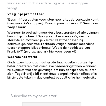
wanneer een taak meerdere logische tussenstappen
vraagt.
Voeg in je prompt toe:
“Beschrijf eerst stap voor stap hoe je tot de conclusie komt
(maximaal 4-5 stappen). Daarna jouw antwoord.”
Wanneer
toepassen:
Wanneer je opdracht meerdere beslispunten of afwegingen
bevat: bijvoorbeeld “Analyseer drie scenario’s, kies de
sterkste en motiveer je keuze.” Niet toepassen bij
eenvoudige, rechttoe-recht­aan vragen zonder meerdere
tussen­stappen: bijvoorbeeld “Wat is de hoofdstad van
Frankrijk?” (pro tip: gebruik hiervoor geen AI)
Waarom het werkt:
Onderzoek toont aan dat grote taalmodellen aanzienlijk
beter presteren met complexe redenerings­taken wanneer
ze expliciet worden gevraagd om hun denkproces te laten
zien. Tegelijkertijd blijkt dat deze aanpak minder effectief is
bij simpele taken — dus context bepaalt of je hem gebruikt.
Subscribe to my newsletter!