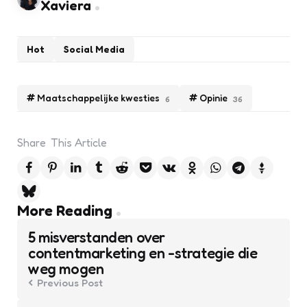
Xaviera
Hot
Social Media
Maatschappelijke kwesties
Opinie
6
36
Share
This Article
Post
More Reading
navigation
5 misverstanden over
contentmarketing en -strategie die
weg mogen
Previous Post