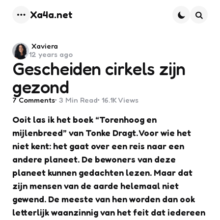
Xa4a.net
Menu
Searc
Posted
Xaviera
12 years ago
by
Gescheiden cirkels zijn
gezond
7
Comments
3 Min
Read
16.1K
Views
Ooit las ik het boek “Torenhoog en
mijlenbreed” van Tonke Dragt. Voor wie het
niet kent: het gaat over een reis naar een
andere planeet. De bewoners van deze
planeet kunnen gedachten lezen. Maar dat
zijn mensen van de aarde helemaal niet
gewend. De meeste van hen worden dan ook
letterlijk waanzinnig van het feit dat iedereen