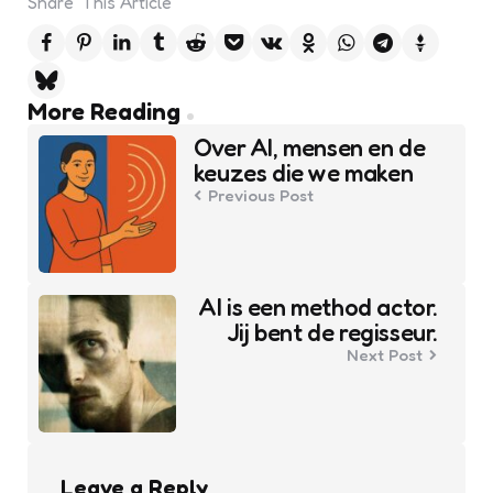
Share
This Article
Post
More Reading
navigation
Over AI, mensen en de
keuzes die we maken
Previous Post
AI is een method actor.
Jij bent de regisseur.
Next Post
Leave a Reply