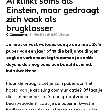
AI klinkt soms als
Einstein, maar gedraagt
zich vaak als
brugklasser
0
Comments
3 Min
Read
880
Views
Je hebt er vast weleens eentje ontmoet. Zo’n
puber van een jaar of 13 die briljante dingen
zegt en verbanden legt waarvan je denkt:
dayum, da’s nog eens een beautiful mind.
Indrukwekkend.
Maar de vraag is zet je zo’n puber aan het
hoofd van je afdeling communicatie? Of laat je
die slimme puber zelfstandig klantvragen
beantwoorden? Laat je de puber in kwestie
beslissen over wie wel of geen toegang krijgt