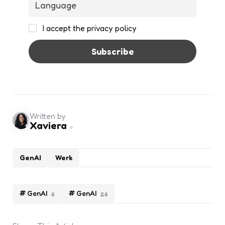
I accept the privacy policy
Written by
Xaviera
GenAI
Werk
GenAI
GenAI
6
26