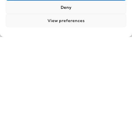
Deny
View preferences
LLMs spreken geen styleguide,
tijd om het te vertalen
0
Comments
5 Min
Read
“Kunnen we onze styleguide niet gewoon inladen in
onze GPT?” Vroeg een collega die zich al een tijdje
aan het vermaken was met GenAI in de vorm van
GPT en…