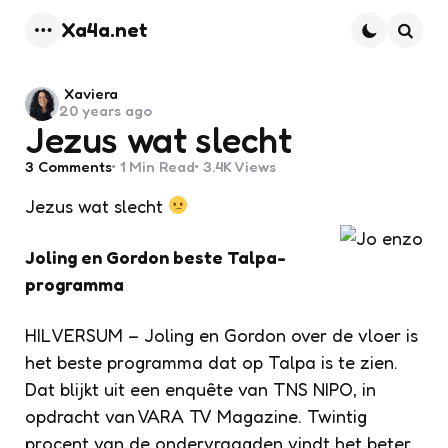
Xa4a.net
Menu
Searc
Posted
Xaviera
20 years ago
by
Jezus wat slecht
3
Comments
1 Min
Read
3.4K
Views
Jezus wat slecht
Joling en Gordon beste Talpa-
programma
HILVERSUM – Joling en Gordon over de vloer is
het beste programma dat op Talpa is te zien.
Dat blijkt uit een enquête van TNS NIPO, in
opdracht van VARA TV Magazine. Twintig
procent van de ondervraagden vindt het beter