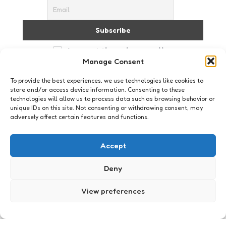
I accept the privacy policy
Manage Consent
To provide the best experiences, we use technologies like cookies to
store and/or access device information. Consenting to these
technologies will allow us to process data such as browsing behavior or
unique IDs on this site. Not consenting or withdrawing consent, may
adversely affect certain features and functions.
Just me
Lach dan!
Accept
2
Comments
4 Min
Read
ok dan, gewoon omdat het vrijdag is en we
Deny
allemaal wel wat humor kunnen gebruiken. ja het
is flauw, maar toch wel leuk! Stand-up comedian
View preferences
Mitch hedberg: haven’t slept for…
Posted
Xaviera
20 years ago
by