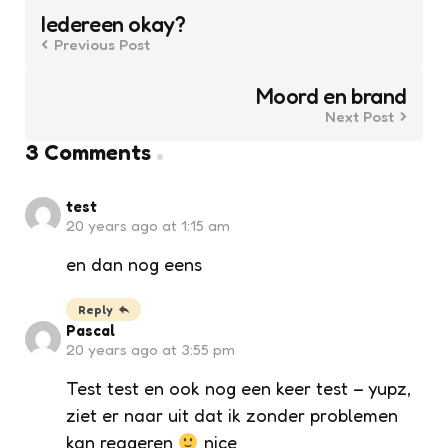
navigation
Iedereen okay?
Previous Post
Moord en brand
Next Post
3 Comments
test
20 years ago at 1:15 am
en dan nog eens
Reply
Pascal
20 years ago at 3:55 pm
Test test en ook nog een keer test – yupz,
ziet er naar uit dat ik zonder problemen
kan reageren
nice