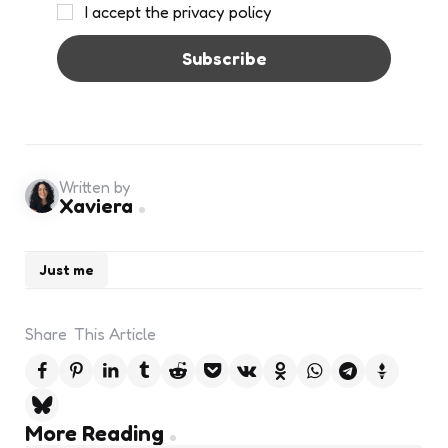
I accept the privacy policy
Written by
Xaviera
Just me
Share
This Article
Post
More Reading