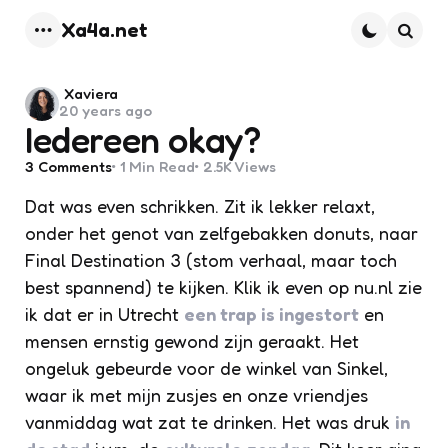
Xa4a.net
Menu
Searc
Posted
Xaviera
20 years ago
by
Iedereen okay?
3
Comments
1 Min
Read
2.5K
Views
Dat was even schrikken. Zit ik lekker relaxt,
onder het genot van zelfgebakken donuts, naar
Final Destination 3 (stom verhaal, maar toch
best spannend) te kijken. Klik ik even op nu.nl zie
ik dat er in Utrecht
een trap is ingestort
en
mensen ernstig gewond zijn geraakt. Het
ongeluk gebeurde voor de winkel van Sinkel,
waar ik met mijn zusjes en onze vriendjes
vanmiddag wat zat te drinken. Het was druk
in