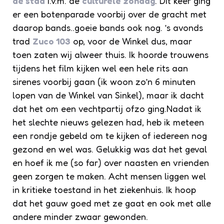
de stad
i.v.m. de
culturele zondag
. Dit keer ging
er een botenparade voorbij over de gracht met
daarop bands..goeie bands ook nog. ’s avonds
trad
Zuco 103
op, voor de Winkel dus, maar
toen zaten wij alweer thuis. Ik hoorde trouwens
tijdens het film kijken wel een hele rits aan
sirenes voorbij gaan (ik woon zo’n 6 minuten
lopen van de Winkel van Sinkel), maar ik dacht
dat het om een vechtpartij ofzo ging.Nadat ik
het slechte nieuws gelezen had, heb ik meteen
een rondje gebeld om te kijken of iedereen nog
gezond en wel was. Gelukkig was dat het geval
en hoef ik me (so far) over naasten en vrienden
geen zorgen te maken. Acht mensen liggen wel
in kritieke toestand in het ziekenhuis. Ik hoop
dat het gauw goed met ze gaat en ook met alle
andere minder zwaar gewonden.