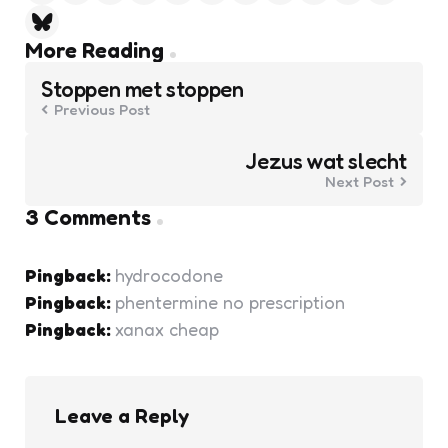
Post
More Reading
navigation
Stoppen met stoppen
Previous Post
Jezus wat slecht
Next Post
3 Comments
Pingback:
hydrocodone
Pingback:
phentermine no prescription
Pingback:
xanax cheap
Leave a Reply