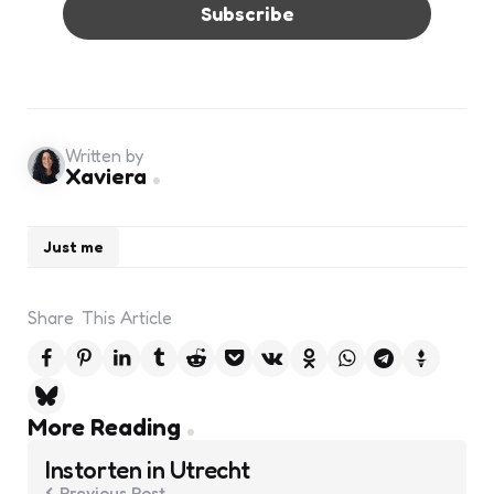
Written by
Xaviera
Just me
Share
This Article
Post
More Reading
navigation
Instorten in Utrecht
Previous Post