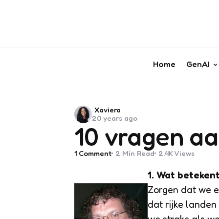
Home
GenAI
Posted
Xaviera
20 years ago
by
10 vragen a
1
Comment
2 Min
Read
2.4K
Views
1. Wat beteken
Zorgen dat we e
dat rijke lande