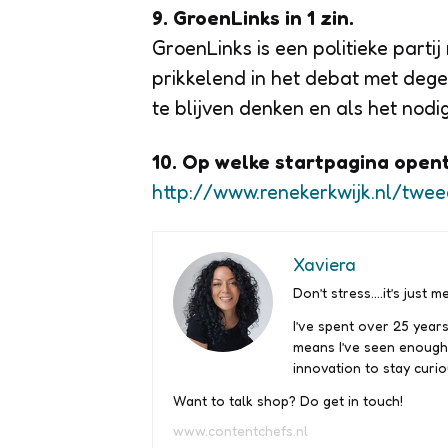
9. GroenLinks in 1 zin.
GroenLinks is een politieke partij 
prikkelend in het debat met degel
te blijven denken en als het nodig 
10. Op welke startpagina open
http://www.renekerkwijk.nl/tw
Xaviera
Don’t stress….it’s just me
I’ve spent over 25 years
means I’ve seen enough
innovation to stay curio
Want to talk shop? Do get in touch!
www.contentchefs.nl