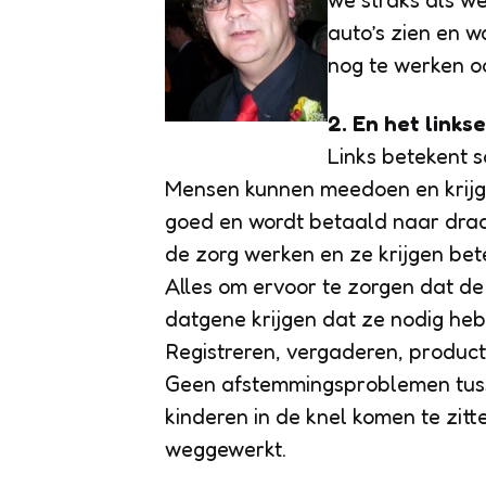
we straks als w
auto’s zien en w
nog te werken o
2. En het links
Links betekent s
Mensen kunnen meedoen en krijge
goed en wordt betaald naar draag
de zorg werken en ze krijgen be
Alles om ervoor te zorgen dat de
datgene krijgen dat ze nodig he
Registreren, vergaderen, product
Geen afstemmingsproblemen tuss
kinderen in de knel komen te zitt
weggewerkt.