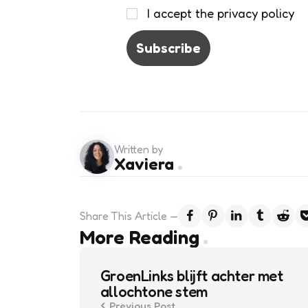
I accept the privacy policy
Written by
Xaviera
Share
This Article
Post
More Reading
navigation
GroenLinks blijft achter met
allochtone stem
Previous Post