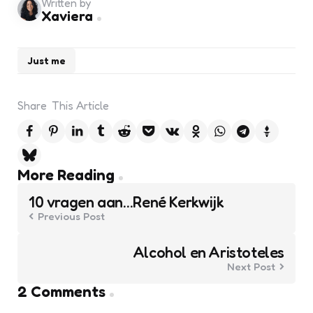
Written by
Xaviera
Just me
Share
This Article
Post
More Reading
navigation
10 vragen aan…René Kerkwijk
Previous Post
Alcohol en Aristoteles
Next Post
2 Comments