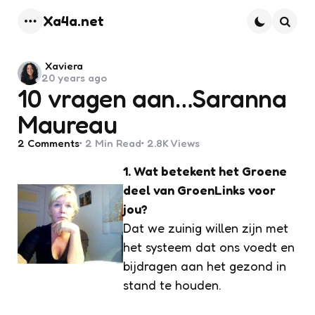
Xa4a.net
Menu
Searc
Posted
Xaviera
20 years ago
by
10 vragen aan…Saranna
Maureau
2
Comments
2 Min
Read
2.8K
Views
1. Wat betekent het Groene
deel van GroenLinks voor
jou?
Dat we zuinig willen zijn met
het systeem dat ons voedt en
bijdragen aan het gezond in
stand te houden.