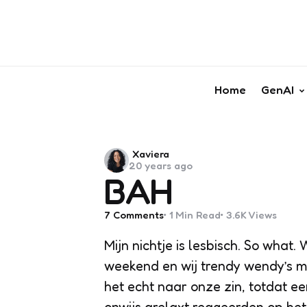
Home
GenAI
Posted
Xaviera
20 years ago
by
BAH
7
Comments
1 Min
Read
3.6K
Views
Mijn nichtje is lesbisch. So what
weekend en wij trendy wendy’s mo
het echt naar onze zin, totdat ee