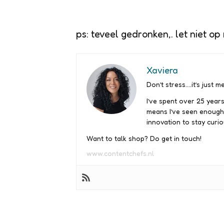
ps: teveel gedronken,. let niet op
Xaviera
Don’t stress….it’s just me
I’ve spent over 25 years
means I’ve seen enough
innovation to stay curio
Want to talk shop? Do get in touch!
www.contentchefs.nl