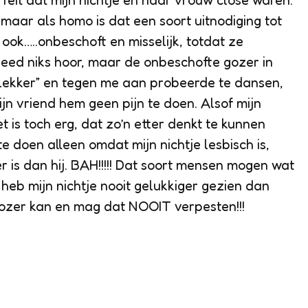
feit dat mijn nichtje en haar vrouw close waren.
maar als homo is dat een soort uitnodiging tot
ook…..onbeschoft en misselijk, totdat ze
 deed niks hoor, maar de onbeschofte gozer in
h lekker” en tegen me aan probeerde te dansen,
jn vriend hem geen pijn te doen. Alsof mijn
t is toch erg, dat zo’n etter denkt te kunnen
te doen alleen omdat mijn nichtje lesbisch is,
er is dan hij. BAH!!!!! Dat soort mensen mogen wat
k heb mijn nichtje nooit gelukkiger gezien dan
gozer kan en mag dat NOOIT verpesten!!!