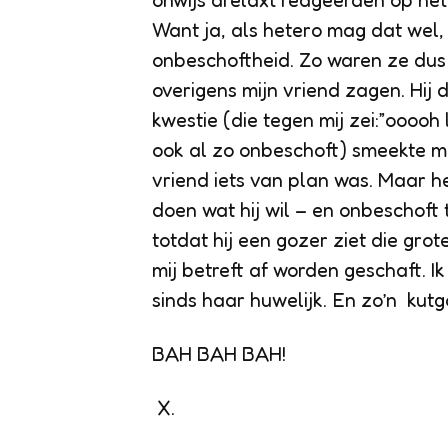
onwijs arelaxt reageerden op het 
Want ja, als hetero mag dat wel, 
onbeschoftheid. Zo waren ze dus 
overigens mijn vriend zagen. Hij
kwestie (die tegen mij zei:”oooo
ook al zo onbeschoft) smeekte mi
vriend iets van plan was. Maar he
doen wat hij wil – en onbeschoft 
totdat hij een gozer ziet die grot
mij betreft af worden geschaft. I
sinds haar huwelijk. En zo’n kut
BAH BAH BAH!
X.