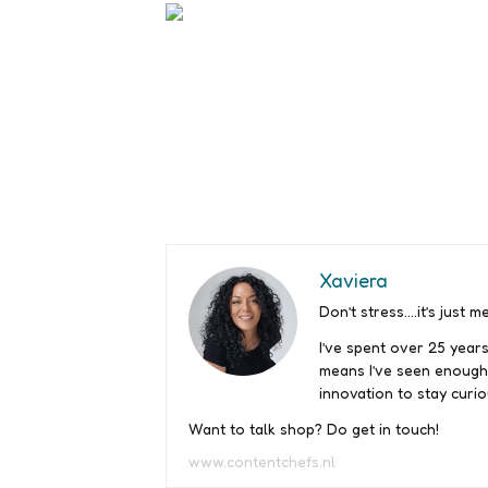
Xaviera
Don’t stress….it’s just me
I’ve spent over 25 years
means I’ve seen enough
innovation to stay curio
Want to talk shop? Do get in touch!
www.contentchefs.nl