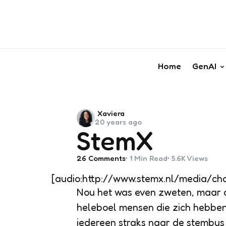
Home
GenAI
Posted
Xaviera
20 years ago
by
StemX
26
Comments
1 Min
Read
5.6K
Views
[audio:http://www.stemx.nl/media/ch
Nou het was even zweten, maar de
heleboel mensen die zich hebben 
iedereen straks naar de stembus g