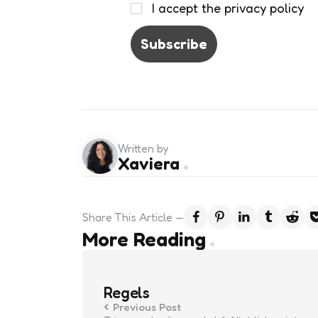
I accept the privacy policy
Written by
Xaviera
Share
This Article
Post
More Reading
navigation
Regels
Previous Post